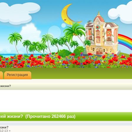
Регистрация
 жизни?
шей жизни? (Прочитано 262466 раз)
изни?
12:13 »