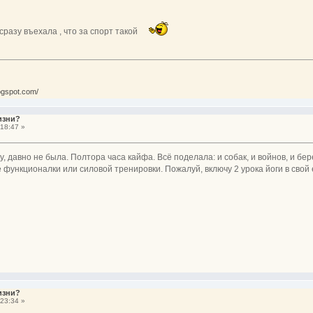
 сразу въехала , что за спорт такой
ogspot.com/
изни?
18:47 »
 давно не была. Полтора часа кайфа. Всё поделала: и собак, и войнов, и берез
е функционалки или силовой тренировки. Пожалуй, включу 2 урока йоги в сво
изни?
23:34 »