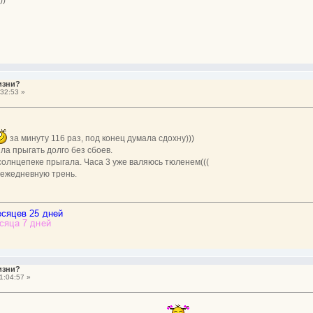
))
изни?
32:53 »
за минуту 116 раз, под конец думала сдохну)))
ла прыгать долго без сбоев.
солнцепеке прыгала. Часа 3 уже валяюсь тюленем(((
 ежедневную трень.
изни?
1:04:57 »