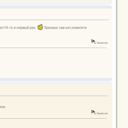
одят?А то я первый раз
Тренера там нет,помогите
Записан
ное.
Записан