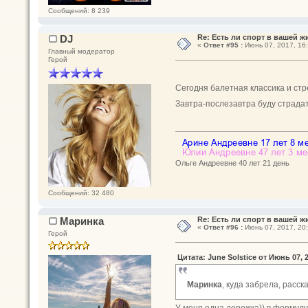
Сообщений: 8 239
DJ
Re: Есть ли спорт в вашей ж
«
Ответ #95 :
Июнь 07, 2017, 16:
Главный модератор
Герой
Сегодня балетная классика и ст
Завтра-послезавтра буду страд
Ольге Андреевне 40 лет 21 день
Сообщений: 32 480
Маринка
Re: Есть ли спорт в вашей ж
«
Ответ #96 :
Июнь 07, 2017, 20:
Герой
Цитата: June Solstice от Июнь 07, 2
Маринка
, куда забрела, расс