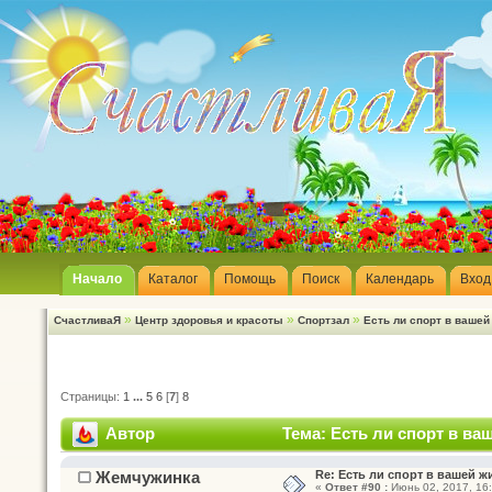
Начало
Каталог
Помощь
Поиск
Календарь
Вход
»
»
»
СчастливаЯ
Центр здоровья и красоты
Спортзал
Есть ли спорт в вашей
Страницы:
1
...
5
6
[
7
]
8
Автор
Тема: Есть ли спорт в ва
Жемчужинка
Re: Есть ли спорт в вашей ж
«
Ответ #90 :
Июнь 02, 2017, 16: