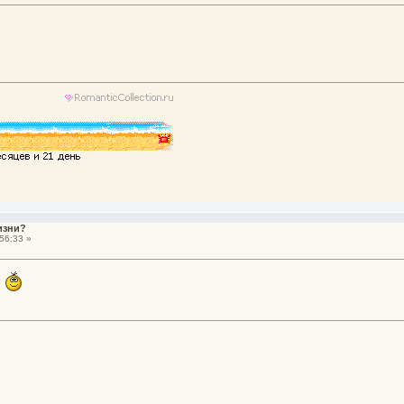
изни?
56:33 »
и