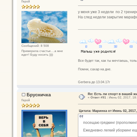
Герой
у меня уже 3 недели по 2 трениро
На след недели закрытие марафо
Сообщений: 8 508
Примерила счастье....а мне
идет! Буду носить ))))
Все будет так, как ты мечтаешь, толь
Помни, сахар на дне.
Gerbera до 13.04.17г
Брусничка
Re: Есть ли спорт в вашей ж
«
Ответ #91 :
Июнь 02, 2017, 18:
Герой
Цитата: Маринка от Июнь 02, 2017,
посещаю грядкинг (прополкинг
Ежедневно легкий уборкинг е