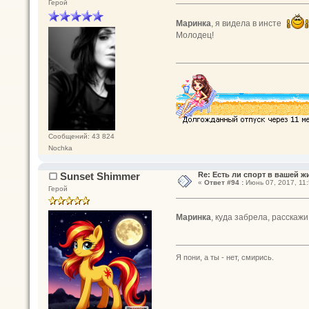
Герой
Маринка
, я видела в инсте
Молодец!
Сообщений: 43 824
Nochka
Sunset Shimmer
Re: Есть ли спорт в вашей ж
«
Ответ #94 :
Июнь 07, 2017, 11:
Герой
Маринка
, куда забрела, расскаж
Я пони, а ты - нет, смирись.