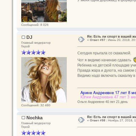
У меня одна дорожка)) в формулу
Сообщений: 8 026
DJ
Re: Есть ли спорт в вашей ж
«
Ответ #97 :
Июнь 20, 2018, 20:
Главный модератор
Герой
Сегодня прыгала со скакалкой.
Чот я видимо начинаю сдавать
Ребенка на детской площадке учи
Правда жара и духота, на самом 
Видимо надо включать скакалку в
Ольге Андреевне 40 лет 21 день
Сообщений: 32 480
Nochka
Re: Есть ли спорт в вашей ж
«
Ответ #98 :
Ноябрь 27, 2018, 1
Главный модератор
Герой