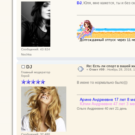
DJ
, Юля, мне кажется, ты и без 
Сообщений: 43 824
Nochka
DJ
Re: Есть ли спорт в вашей ж
«
Ответ #99 :
Ноябрь 28, 2018, 1
Главный модератор
Герой
В июне то нормально было)))
Ольге Андреевне 40 лет 21 день
Сообщений: 32 480