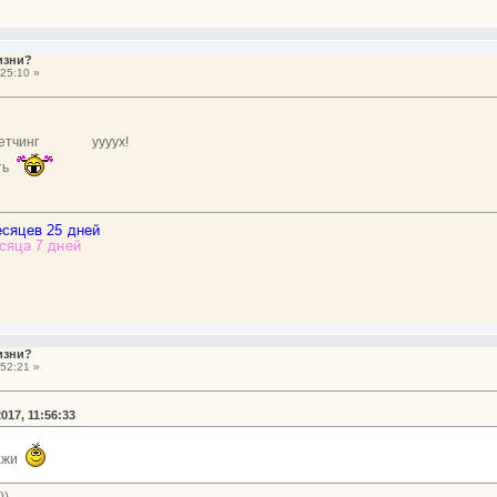
изни?
25:10 »
ретчинг
уууух!
ать
изни?
52:21 »
017, 11:56:33
кажи