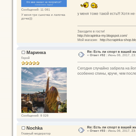
Сообщений: 11 081
у меня тоже такой есть!!! Хотя не
У меня три сыночка и лапочка
дочка)))
Заходите в гости!
http://skrapinka-my.blogspot.com/
Мой магазин
http://scrapinka-shop.bl
Маринка
Re: Есть ли спорт в вашей ж
«
Ответ #92 :
Июнь 06, 2017, 23:
Герой
Сегодня случайно забрела на йогу,
особенно спины, круче, чем посл
Сообщений: 8 026
Nochka
Re: Есть ли спорт в вашей ж
«
Ответ #93 :
Июнь 06, 2017, 23:
Главный модератор