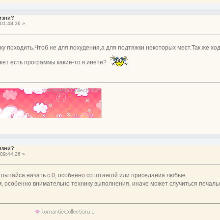
изни?
01:48:36 »
ку походить.Чтоб не для похудения,а для подтяжки некоторых мест.Так же х
жет есть программы какие-то в инете?
изни?
09:44:26 »
не пытайся начать с 0, особенно со штангой или приседания любые.
м, особенно внимательно технику выполнения, иначе может случиться печаль