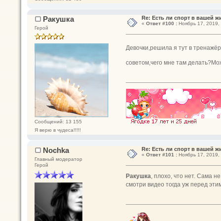
Ракушка
Re: Есть ли спорт в вашей ж
«
Ответ #100 :
Ноябрь 17, 2019, 
Герой
Девочки,решила я тут в тренажёр
советом,чего мне там делать?Мо
Сообщений: 13 155
Я верю в чудеса!!!!!
Nochka
Re: Есть ли спорт в вашей ж
«
Ответ #101 :
Ноябрь 17, 2019, 
Главный модератор
Герой
Ракушка
, плохо, что нет. Сама 
смотри видео тогда уж перед эти