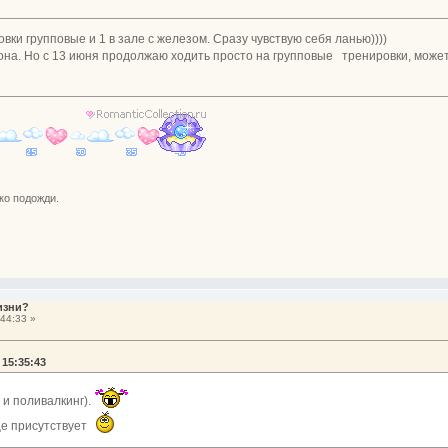
вки групповые и 1 в зале с железом. Сразу чувствую себя ланью))))
на. Но с 13 июня продолжаю ходить просто на групповые тренировки, может,
ко подожди.
изни?
44:33 »
 15:35:43
 и поливалкинг).
ще присутствует