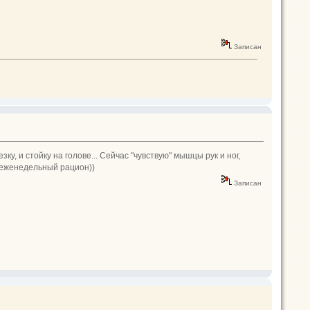
Записан
ку, и стойку на голове... Сейчас "чувствую" мышцы рук и ног,
й еженедельный рацион))
Записан