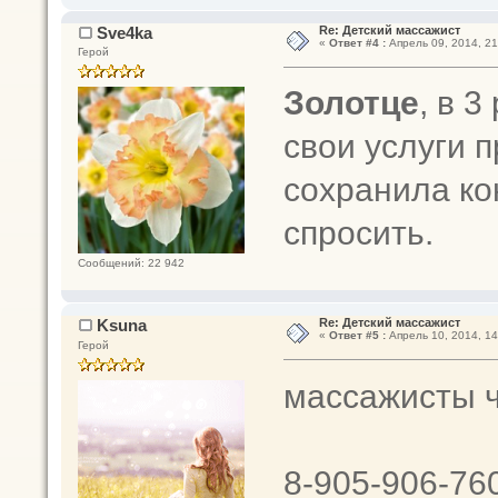
Sve4ka
Re: Детский массажист
«
Ответ #4 :
Апрель 09, 2014, 21
Герой
Золотце
, в 3
свои услуги п
сохранила ко
спросить.
Сообщений: 22 942
Ksuna
Re: Детский массажист
«
Ответ #5 :
Апрель 10, 2014, 14
Герой
массажисты ч
8-905-906-76