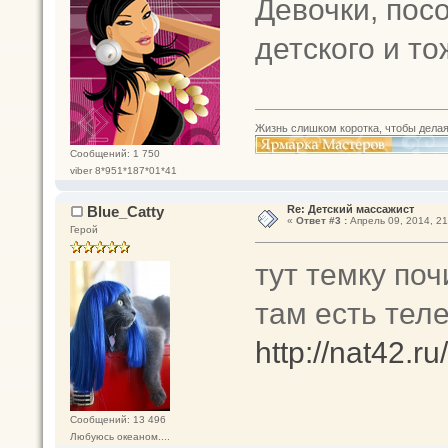
Девочки, пос
детского и то
Жизнь слишком коротка, чтобы делая
Сообщений: 1 750
viber 8*951*187*01*41
Blue_Catty
Re: Детский массажист
«
Ответ #3 :
Апрель 09, 2014, 21
Герой
тут темку поч
там есть те
http://nat42.r
Сообщений: 13 496
Любуюсь океаном....