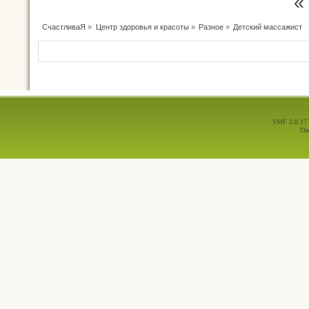
«
СчастливаЯ
»
Центр здоровья и красоты
»
Разное
»
Детский массажист
SMF 2.0.17
Th