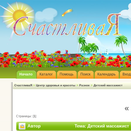
Начало
Каталог
Помощь
Поиск
Календарь
Вход
»
»
»
СчастливаЯ
Центр здоровья и красоты
Разное
Детский массажист
«
Страницы: [
1
]
Автор
Тема: Детский массажист 