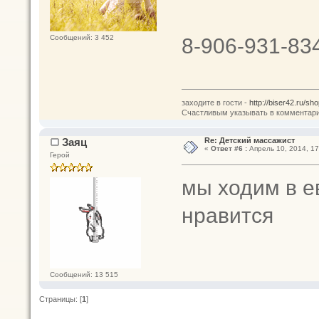
8-906-931-83
Сообщений: 3 452
заходите в гости -
http://biser42.ru/sho
Счастливым указывать в комментария
Заяц
Re: Детский массажист
«
Ответ #6 :
Апрель 10, 2014, 17
Герой
мы ходим в е
нравится
Сообщений: 13 515
Страницы: [
1
]