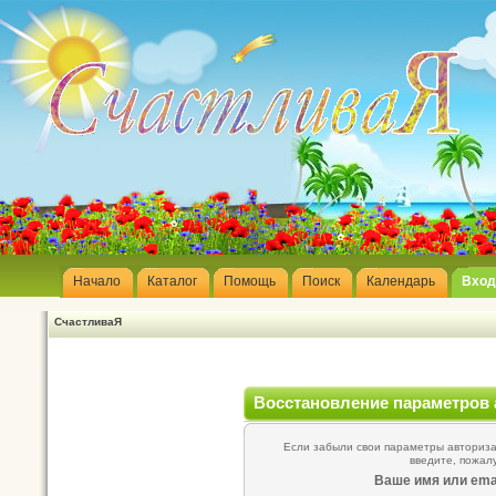
Начало
Каталог
Помощь
Поиск
Календарь
Вход
СчастливаЯ
Восстановление параметров 
Если забыли свои параметры авторизац
введите, пожал
Ваше имя или emai