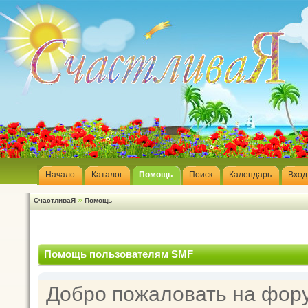
Начало
Каталог
Помощь
Поиск
Календарь
Вход
»
СчастливаЯ
Помощь
Помощь пользователям SMF
Добро пожаловать на фор