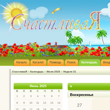
Начало
Каталог
Помощь
Поиск
Календарь
Вход
»
»
»
СчастливаЯ
Календарь
Июля 2025
Неделя 31
«
Июнь 2025
В
П
В
С
Ч
П
С
Воскресенье
1
2
3
4
5
6
7
8
9
10
11
12
13
14
27
15
16
17
18
19
20
21