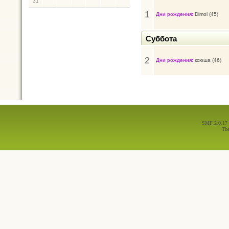
31
1
Дни рождения:
Dimol (45)
Суббота
2
Дни рождения:
ксюша (46)
SMF 2.0.17
Th