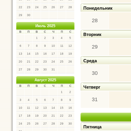
22
23
24
25
26
27
28
Понедельник
29
30
28
Июль 2025
В
П
В
С
Ч
П
С
Вторник
1
2
3
4
5
29
6
7
8
9
10
11
12
13
14
15
16
17
18
19
Среда
20
21
22
23
24
25
26
27
28
29
30
31
30
Август 2025
В
П
В
С
Ч
П
С
Четверг
1
2
31
3
4
5
6
7
8
9
10
11
12
13
14
15
16
17
18
19
20
21
22
23
24
25
26
27
28
29
30
Пятница