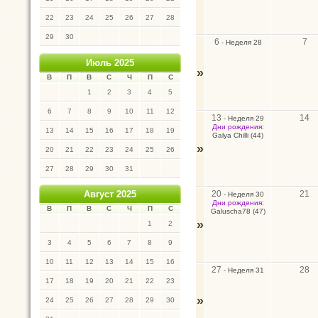
22
23
24
25
26
27
28
29
30
6
7
-
Неделя 28
Июль 2025
»
В
П
В
С
Ч
П
С
1
2
3
4
5
6
7
8
9
10
11
12
13
14
-
Неделя 29
Дни рождения:
13
14
15
16
17
18
19
Galya Chilli (44)
»
20
21
22
23
24
25
26
27
28
29
30
31
20
21
Август 2025
-
Неделя 30
Дни рождения:
В
П
В
С
Ч
П
С
Galuscha78 (47)
»
1
2
3
4
5
6
7
8
9
10
11
12
13
14
15
16
27
28
-
Неделя 31
17
18
19
20
21
22
23
»
24
25
26
27
28
29
30