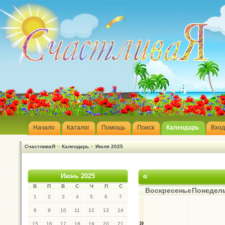
Начало
Каталог
Помощь
Поиск
Календарь
Вход
»
»
СчастливаЯ
Календарь
Июля 2025
«
Июнь 2025
В
П
В
С
Ч
П
С
Воскресенье
Понедел
1
2
3
4
5
6
7
8
9
10
11
12
13
14
»
15
16
17
18
19
20
21