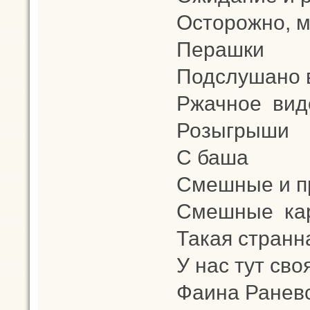
Осторожно, 
Перашки
Подслушано в
Ржачное вид
Розыгрыши
С баша
Смешные и п
Смешные кар
Такая странн
У нас тут св
Фаина Ранев