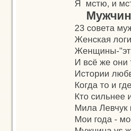
Я мстю, и мс
Мужчин
23 совета м
Женская лог
Женщины-"эт
И всё же они 
Истории люб
Когда то и гд
Кто сильнее 
Мила Левчук 
Мои года - мо
Мужчина vs 