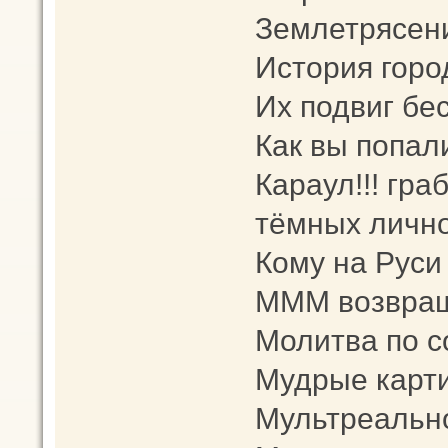
Землетрясен
История горо
Их подвиг бе
Как вы попал
Караул!!! гра
тёмных лично
Кому на Руси
МММ возвращ
Молитва по 
Мудрые карт
Мультреальн