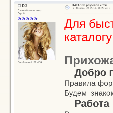
DJ
КАТАЛОГ разделов и тем
«
:
Январь 09, 2011, 18:20:48 »
Главный модератор
Герой
Для быст
каталогу
Прихож
Сообщений: 32 480
Добро 
Правила фору
Будем знако
Работа