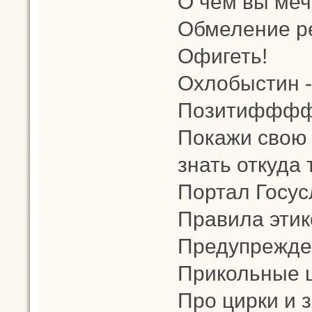
О чем вы меч
Обмеление р
Офигеть!
Охлобыстин -
Позитифффф
Покажи свою 
знать откуда 
Портал Госус
Правила этик
Предупрежден
Прикольные 
Про цирки и 