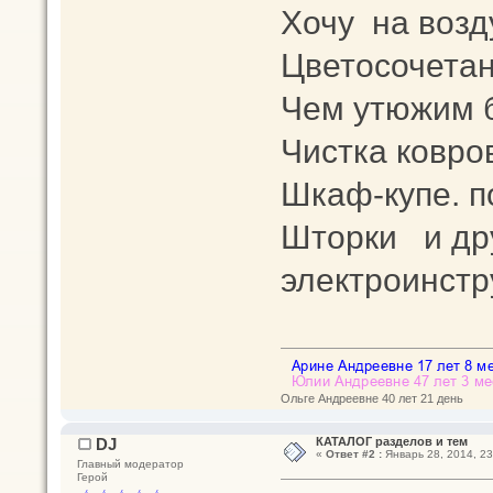
Хочу на возду
Цветосочетан
Чем утюжим 
Чистка ковро
Шкаф-купе. п
Шторки и др
электроинст
Ольге Андреевне 40 лет 21 день
DJ
КАТАЛОГ разделов и тем
«
Ответ #2 :
Январь 28, 2014, 23
Главный модератор
Герой