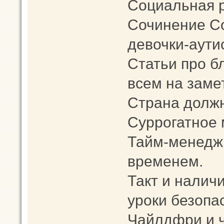
Социальная 
Сочинение С
девочки-аути
Статьи про б
всем на заметк
Страна должн
Суррогатное 
Тайм-менеджм
временем.
Такт и наличи
уроки безопа
Чайлдфри и 