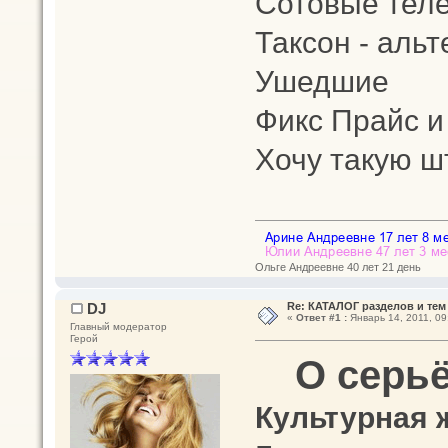
Сотовые тел
Таксон - альт
Ушедшие
Фикс Прайс и
Хочу такую ш
Ольге Андреевне 40 лет 21 день
DJ
Re: КАТАЛОГ разделов и тем
«
Ответ #1 :
Январь 14, 2011, 09
Главный модератор
Герой
О серь
Культурная 