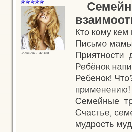
Семейн
взаимоот
Кто кому кем
Письмо мамы 
Приятности 
Сообщений: 32 480
Ребёнок напис
Ребенок! Что
применению!
Семейные т
Счастье, сем
мудрость муд