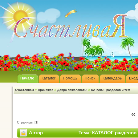
Начало
Каталог
Помощь
Поиск
Календарь
Вход
»
»
»
СчастливаЯ
Прихожая
Добро пожаловать!
КАТАЛОГ разделов и тем
«
Страницы: [
1
]
Автор
Тема: КАТАЛОГ разделов и