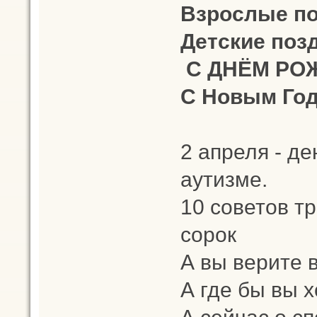
Взрослые п
Детские поз
С ДНЁМ РОЖ
С Новым Год
2 апреля - д
аутизме.
10 советов тр
сорок
А вы верите 
А где бы вы 
А сейчас о с