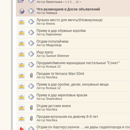
Автор
Капитошка
«
1
2
3
...
12
»
Что размещаем в Доске объявлений
Автор
Nataшa
Лучшее место для мечты!(Новокузнецк)
Автор
Кнопа
Приму в дар обувные коробки
Автор
Каролинка
Отдам попугайчика
Автор
МедуниЦа
Ищу куклу
Автор
Sunset Shimmer
Продам/обменяю карандаши пастельные "Сонет"
Автор
Ксюша 12
Продам тв Versace Man 50ml
Автор
Nochka
Приму в дар пробки, диски, ненужные вещи.
Автор
Ксюша 12
Приму в дар акриловые краски
Автор
Snarkolove
Отдам детские книги
Автор
Nochka
Продам купальник на девочку 8-9 лет
Автор
Nochka
Отдам по бартеру разное .....на дары сада/огорода и с