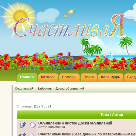
Начало
Каталог
Помощь
Поиск
Календарь
Вход
»
»
СчастливаЯ
Заборчик
Доска объявлений
Страницы: [
1
]
2
3
...
21
Тема
/
Автор
Объявление о чистке Доски объявлений
Автор
Капитошка
Счастливые вещи (база данных по материальным це