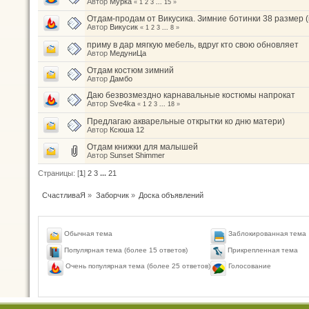
Автор
Мурка
«
1
2
3
...
15
»
Отдам-продам от Викусика. Зимние ботинки 38 размер (н
Автор
Викусик
«
1
2
3
...
8
»
приму в дар мягкую мебель, вдруг кто свою обновляет
Автор
МедуниЦа
Отдам костюм зимний
Автор
Дамбо
Даю безвозмездно карнавальные костюмы напрокат
Автор
Sve4ka
«
1
2
3
...
18
»
Предлагаю акварельные открытки ко дню матери)
Автор
Ксюша 12
Отдам книжки для малышей
Автор
Sunset Shimmer
Страницы: [
1
]
2
3
...
21
СчастливаЯ
»
Заборчик
»
Доска объявлений
Обычная тема
Заблокированная тема
Популярная тема (более 15 ответов)
Прикрепленная тема
Голосование
Очень популярная тема (более 25 ответов)