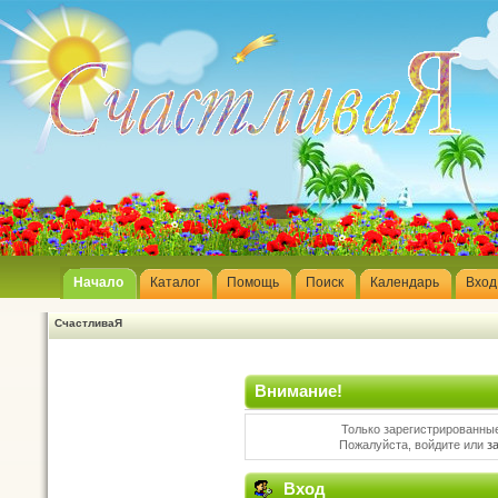
Начало
Каталог
Помощь
Поиск
Календарь
Вход
СчастливаЯ
Внимание!
Только зарегистрированные
Пожалуйста, войдите или
з
Вход