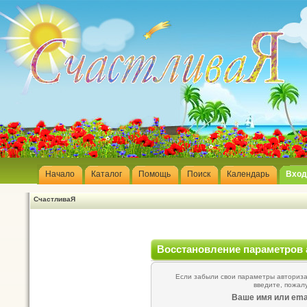
Начало
Каталог
Помощь
Поиск
Календарь
Вход
СчастливаЯ
Восстановление параметров 
Если забыли свои параметры авторизац
введите, пожал
Ваше имя или emai