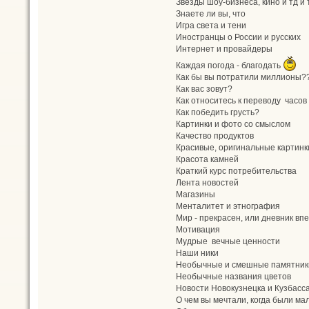
Звёзды шоу-бизнеса, кино и тд и 
Знаете ли вы, что
Игра света и тени
Иностранцы о России и русских
Интернет и провайдеры
Каждая погода - благодать
Как бы вы потратили миллионы?
Как вас зовут?
Как относитесь к переводу часов
Как победить грусть?
Картинки и фото со смыслом
Качество продуктов
Красивые, оригинальные картинк
Красота камней
Краткий курс потребительства
Лента новостей
Магазины
Менталитет и этнография
Мир - прекрасен, или дневник в
Мотивация
Мудрые вечные ценности
Наши ники
Необычные и смешные памятник
Необычные названия цветов
Новости Новокузнецка и Кузбасс
О чем вы мечтали, когда были ма