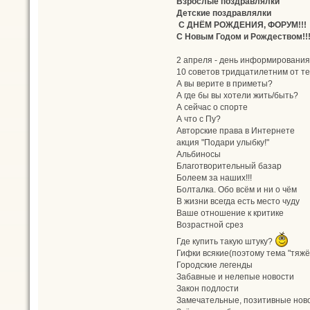
Взрослые поздравлялки
Детские поздравлялки
С ДНЁМ РОЖДЕНИЯ, ФОРУМ!!!
С Новым Годом и Рождеством!!!
2 апреля - день информирования
10 советов тридцатилетним от тех
А вы верите в приметы?
А где бы вы хотели жить/быть?
А сейчас о спорте
А что с Пу?
Авторские права в Интернете
акция "Подари улыбку!"
Альбиносы
Благотворительный базар
Болеем за наших!!!
Болталка. Обо всём и ни о чём
В жизни всегда есть место чуду
Ваше отношение к критике
Возрастной срез
Где купить такую штуку?
Гифки всякие(поэтому тема "тяжё
Городские легенды
Забавные и нелепые новости
Закон подлости
Замечательные, позитивные ново