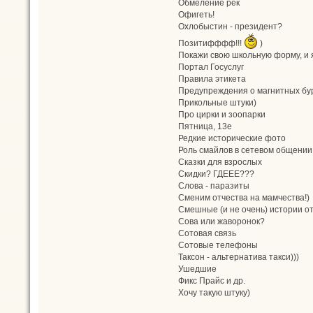
Обмеление рек
Офигеть!
Охлобыстин - президент?
Позитифффф!!!
)
Покажи свою школьную форму, и я
Портал Госуслуг
Правила этикета
Предупреждения о магнитных бу
Прикольные штуки)
Про цирки и зоопарки
Пятница, 13е
Редкие исторические фото
Роль смайлов в сетевом общении
Сказки для взрослых
Скидки? ГДЕЕЕ???
Слова - паразиты
Сменим отчества на мамчества!)
Смешные (и не очень) истории от
Сова или жаворонок?
Сотовая связь
Сотовые телефоны
Таксон - альтернатива такси)))
Ушедшие
Фикс Прайс и др.
Хочу такую штуку)