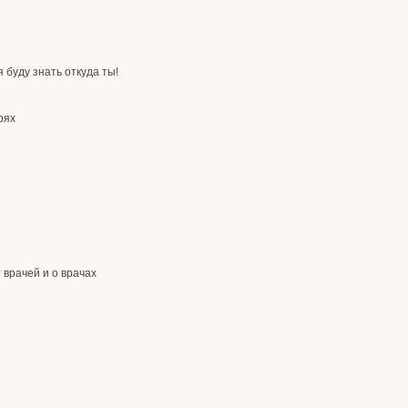
 буду знать откуда ты!
рях
 врачей и о врачах