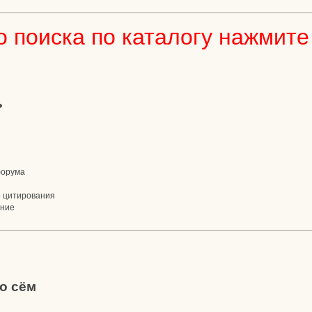
 поиска по каталогу нажмите 
ь
форума
о цитирования
ение
о сём