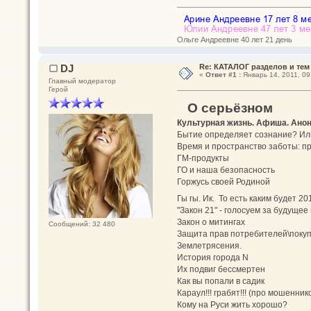
Ольге Андреевне 40 лет 21 день
DJ
Re: КАТАЛОГ разделов и тем
«
Ответ #1 :
Январь 14, 2011, 09
Главный модератор
Герой
О серьёзном
Культурная жизнь. Афиша. Ано
Бытие определяет сознание? Ил
Время и пространство заботы: пр
ГМ-продукты
ГО и наша безопасность
Горжусь своей Родиной
Гы гы. Ик. То есть каким будет 20
"Закон 21" - голосуем за будущее
Закон о митингах
Сообщений: 32 480
Защита прав потребителей\поку
Землетрясения.
История города N
Их подвиг бессмертен
Как вы попали в садик
Караул!!! грабят!!! (про мошенни
Кому на Руси жить хорошо?