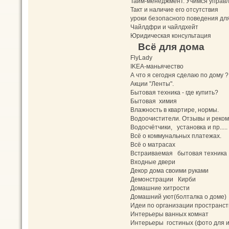
Тайм-менеджмент. Учимся управл
Такт и наличие его отсутствия
уроки безопасного поведения дл
Чайлдфри и чайлдхейт
Юридическая консультация
Всё для дома
FlyLady
IKEA-маньячество
А что я сегодня сделаю по дому ?
Акции "Ленты".
Бытовая техника - где купить?
Бытовая химия
Влажность в квартире, нормы.
Водоочистители. Отзывы и реко
Водосчётчики, установка и пр.....
Всё о коммунальных платежах.
Всё о матрасах
Встраиваемая бытовая техника
Входные двери
Декор дома своими руками
Демонстрации Кирби
Домашние хитрости
Домашний уют(болталка о доме)
Идеи по организации пространст
Интерьеры ванных комнат
Интерьеры гостиных (фото для и