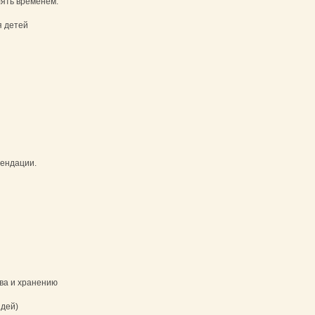
ять временем.
я детей
мендации.
ва и хранению
дей)