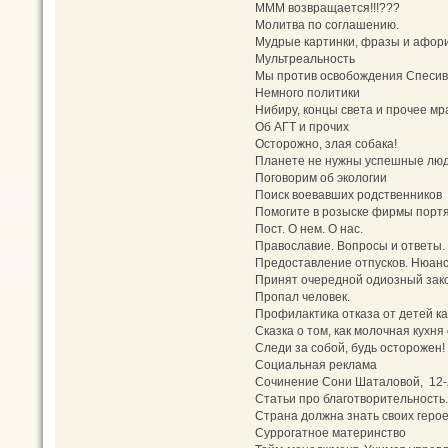
МММ возвращается!!!???
Молитва по соглашению.
Мудрые картинки, фразы и афор
Мультреальность
Мы против освобождения Спесив
Немного политики
Нибиру, концы света и прочее мр
Об АГТ и прочих
Осторожно, злая собака!
Планете не нужны успешные лю
Поговорим об экологии
Поиск воевавших родственников
Помогите в розыске фирмы порт
Пост. О нем. О нас.
Православие. Вопросы и ответы.
Предоставление отпусков. Нюанс
Принят очередной одиозный зако
Пропал человек.
Профилактика отказа от детей ка
Сказка о том, как молочная кух
Следи за собой, будь осторожен!
Социальная реклама
Сочинение Сони Шаталовой, 12-
Статьи про благотворительность. 
Страна должна знать своих геро
Суррогатное материнство