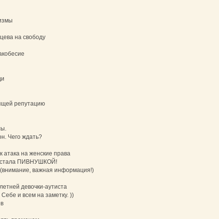
измы
цева на свободу
акобесие
ди
ящей репутацию
ы.
н. Чего ждать?
к атака на женские права
ня стала ПИВНУШКОЙ!
 (внимание, важная информация!)
летней девочки-аутиста
Себе и всем на заметку. ))
ев