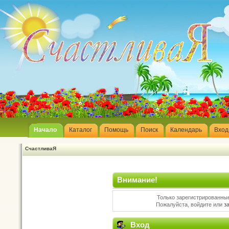
Начало
Каталог
Помощь
Поиск
Календарь
Вход
СчастливаЯ
Внимание!
Только зарегистрированные
Пожалуйста, войдите или
з
Вход