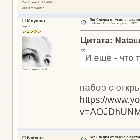
Сообщений: 91 860
Всё к лучшему
Ивушка
Re: Следки от мыска с анато
«
Ответ #8 :
Сентябрь 23, 2021, 
Герой
Цитата: Nataш
И ещё - что
Сообщений: 764
набор с откр
https://www.y
v=AOJDhUN
Nataшa
Re: Следки от мыска с анато