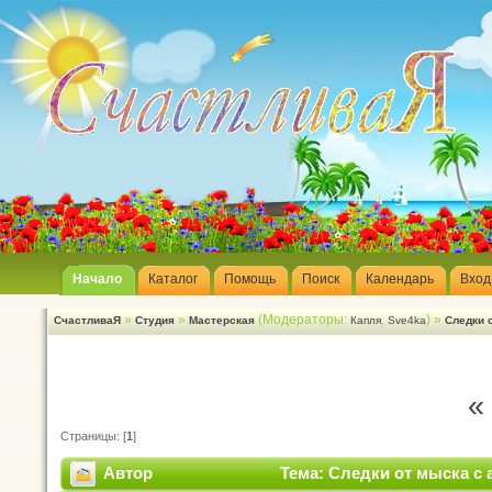
Начало
Каталог
Помощь
Поиск
Календарь
Вход
»
»
(Модераторы:
,
) »
СчастливаЯ
Студия
Мастерская
Капля
Sve4ka
Следки 
«
Страницы: [
1
]
Автор
Тема: Следки от мыска с 