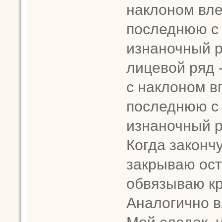
наклоном влев
последнюю с 
изнаночный 
лицевой ряд -
с наклоном вп
последнюю с 
изнаночный 
Когда законч
закрываю ост
обвязываю кр
Аналогично в
Мой следок н