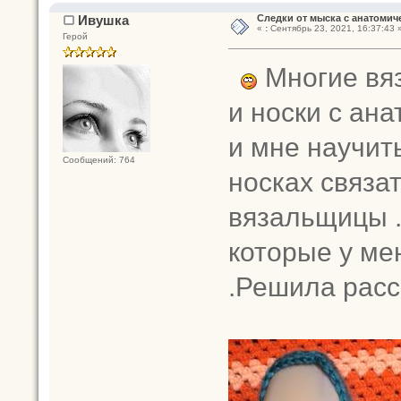
Ивушка
Следки от мыска с анатомич
«
:
Сентябрь 23, 2021, 16:37:43 
Герой
Многие вя
и носки с ана
и мне научит
Сообщений: 764
носках связа
вязальщицы .
которые у ме
.Решила расск