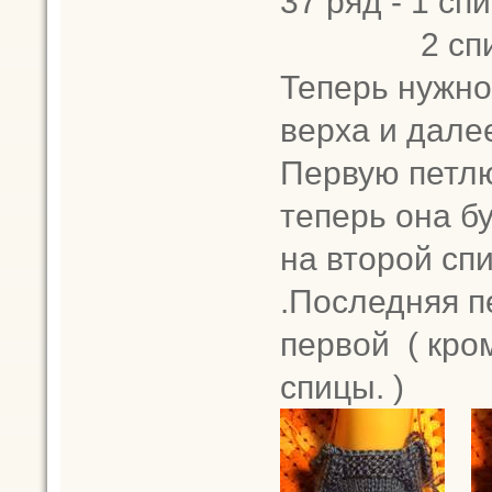
37 ряд - 1 спи
2 спица -
Теперь нужно
верха и дале
Первую петлю
теперь она бу
на второй спи
.Последняя п
первой ( кро
спицы. )