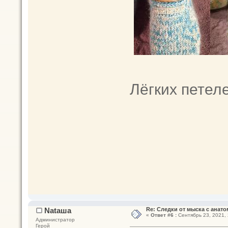
Лёгких петеле
Nataшa
Re: Следки от мыска с анато
«
Ответ #6 :
Сентябрь 23, 2021, 
Администратор
Герой