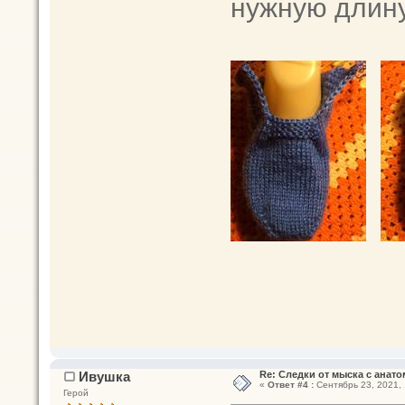
нужную длину
Ивушка
Re: Следки от мыска с анато
«
Ответ #4 :
Сентябрь 23, 2021, 
Герой