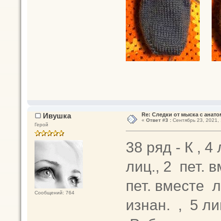
Ивушка
Re: Следки от мыска с анато
«
Ответ #3 :
Сентябрь 23, 2021, 
Герой
38 ряд - К , 4 
лиц., 2 пет. в
пет. вместе ли
Сообщений: 764
изнан. , 5 ли