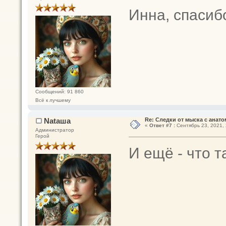
Инна, спасиб
Сообщений: 91 860
Всё к лучшему
Nataшa
Re: Следки от мыска с анато
«
Ответ #7 :
Сентябрь 23, 2021, 
Администратор
Герой
И ещё - что 