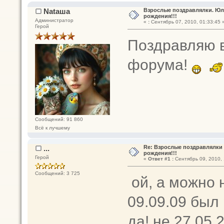
Nataшa
Взрослые поздравлялки. Юля 
рождения!!!
Администратор
«
:
Сентябрь 07, 2010, 01:33:45 
Герой
Поздравляю в
форума!
Сообщений: 91 860
Всё к лучшему
...
Re: Взрослые поздравлялки 
рождения!!!
Герой
«
Ответ #1 :
Сентябрь 09, 2010, 
Сообщений: 3 725
ой, а можно 
09.09.09 был
да! не 27.05.