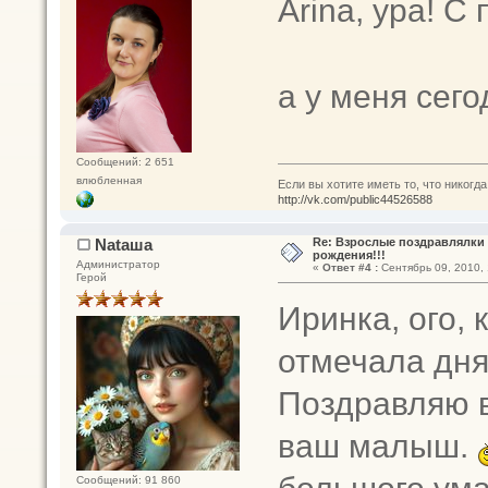
Arina, ура! 
а у меня сег
Сообщений: 2 651
влюбленная
Если вы хотите иметь то, что никогда
http://vk.com/public44526588
Nataшa
Re: Взрослые поздравлялки 
рождения!!!
Администратор
«
Ответ #4 :
Сентябрь 09, 2010, 
Герой
Иринка, ого, 
отмечала дня
Поздравляю ва
ваш малыш.
большого ума
Сообщений: 91 860