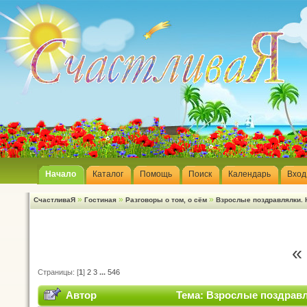
Начало
Каталог
Помощь
Поиск
Календарь
Вход
»
»
»
СчастливаЯ
Гостиная
Разговоры о том, о сём
Взрослые поздравлялки. Ю
«
Страницы: [
1
]
2
3
...
546
Автор
Тема: Взрослые поздравля