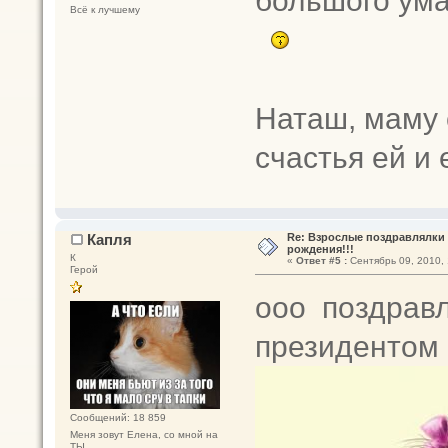
Всё к лучшему
Наташ, маму 
счастья ей и
Капля
Re: Взрослые поздравлялки 
рождения!!!
К
«
Ответ #5 :
Сентябрь 09, 2010, 
Герой
ооо поздравля
президентом 
Сообщений: 18 859
Меня зовут Елена, со мной на
ТЫ.