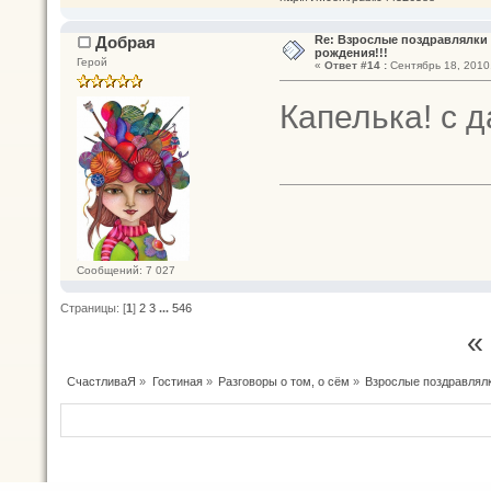
Добрая
Re: Взрослые поздравлялки 
рождения!!!
Герой
«
Ответ #14 :
Сентябрь 18, 2010,
Капелька! с д
Сообщений: 7 027
Страницы: [
1
]
2
3
...
546
«
СчастливаЯ
»
Гостиная
»
Разговоры о том, о сём
»
Взрослые поздравлялки