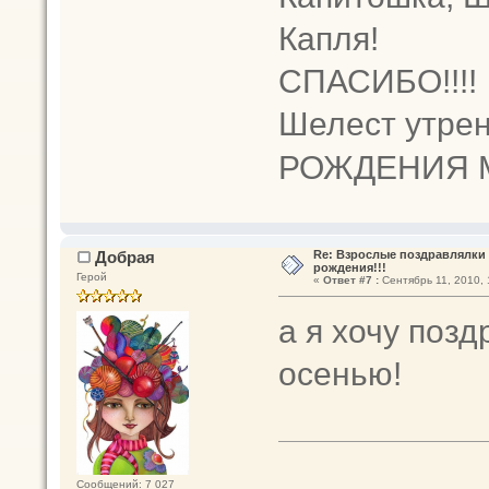
Капля!
СПАСИБО!!!
Шелест утрен
РОЖДЕНИЯ 
Добрая
Re: Взрослые поздравлялки 
рождения!!!
Герой
«
Ответ #7 :
Сентябрь 11, 2010, 
а я хочу поз
осенью!
Сообщений: 7 027