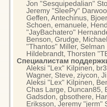
Jon "Sesquipedalian" Sto
Jeremy "SleePy" Darwoo
Geffen, Antechinus, Bjoer
Schoen, emanuele, Hendr
"JayBachatero" Hernande
Benson, Grudge, Michae
"Thantos" Miller, Selman
Hildebrandt, Thorsten "T
Специалистам поддержк
Aleksi "Lex" Kilpinen, br
Wagner, Steve, ziycon, Ji
Aleksi "Lex" Kilpinen, Be
Chas Large, Duncan85, El
Gadsdon, gbsothere, Har
Eriksson, Jeremy "jerm" 