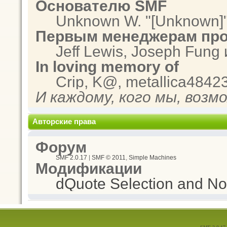
Основателю SMF
Unknown W. "[Unknown]"
Первым менеджерам про
Jeff Lewis, Joseph Fung
In loving memory of
Crip, K@, metallica4842
И каждому, кого мы, возм
Авторские права
Форум
SMF 2.0.17
|
SMF © 2011
,
Simple Machines
Модификации
dQuote Selection and Not