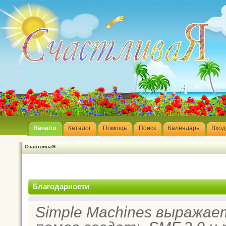
Начало
Каталог
Помощь
Поиск
Календарь
Вход
СчастливаЯ
Благодарности
Simple Machines выражае