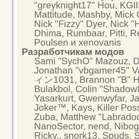
"greyknight17" Hou, KGIII,
Mattitude, Mashby, Mick G.
Nick "Fizzy" Dyer, Nick "
Dhima, Rumbaar, Pitti, 
Poulsen и xenovanis
Разработчикам модов
Sami "SychO" Mazouz, D
Jonathan "vbgamer45" Va
ィン1031, Brannon "B" Hal
Bulakbol, Colin "Shadow8
Yasarkurt, Gwenwyfar, Ja
Joker™, Kays, Killer Po
Zuba, Matthew "Labradood
NanoSector, nend, Nibogo
Ricky., snork13, Spuds, 