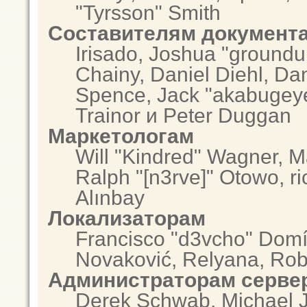
"Tyrsson" Smith
Составителям документ
Irisado, Joshua "groundu
Chainy, Daniel Diehl, Da
Spence, Jack "akabugeye
Trainor и Peter Duggan
Маркетологам
Will "Kindred" Wagner, 
Ralph "[n3rve]" Otowo, r
Alınbay
Локализаторам
Francisco "d3vcho" Domí
Novaković, Relyana, Rob
Администраторам серве
Derek Schwab, Michael J