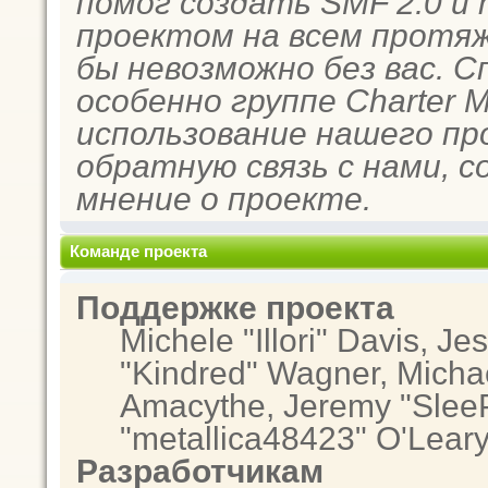
помог создать SMF 2.0 и
проектом на всем протяж
бы невозможно без вас. 
особенно группе Charter 
использование нашего пр
обратную связь с нами, с
мнение о проекте.
Команде проекта
Поддержке проекта
Michele "Illori" Davis, Je
"Kindred" Wagner, Micha
Amacythe, Jeremy "SleeP
"metallica48423" O'Lear
Разработчикам