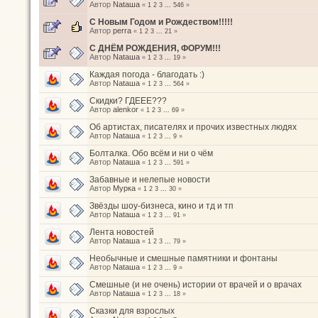
Автор
Nataшa
«
1
2
3
...
546
»
С Новым Годом и Рождеством!!!!!
Автор
perra
«
1
2
3
...
21
»
С ДНЁМ РОЖДЕНИЯ, ФОРУМ!!!
Автор
Nataшa
«
1
2
3
...
19
»
Каждая погода - благодать :)
Автор
Nataшa
«
1
2
3
...
564
»
Скидки? ГДЕЕЕ???
Автор
alenkor
«
1
2
3
...
69
»
Об артистах, писателях и прочих известных людях
Автор
Nataшa
«
1
2
3
...
9
»
Болталка. Обо всём и ни о чём
Автор
Nataшa
«
1
2
3
...
591
»
Забавные и нелепые новости
Автор
Мурка
«
1
2
3
...
30
»
Звёзды шоу-бизнеса, кино и тд и тп
Автор
Nataшa
«
1
2
3
...
91
»
Лента новостей
Автор
Nataшa
«
1
2
3
...
79
»
Необычные и смешные памятники и фонтаны
Автор
Nataшa
«
1
2
3
...
9
»
Смешные (и не очень) истории от врачей и о врачах
Автор
Nataшa
«
1
2
3
...
18
»
Сказки для взрослых