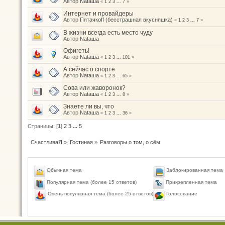
Автор
Nataшa
«
1
2
3
...
7
»
Интернет и провайдеры
Автор
Пятачкоff (бесстрашная вкусняшка)
«
1
2
3
...
7
»
В жизни всегда есть место чуду
Автор
Nataшa
Офигеть!
Автор
Nataшa
«
1
2
3
...
101
»
А сейчас о спорте
Автор
Nataшa
«
1
2
3
...
65
»
Сова или жаворонок?
Автор
Nataшa
«
1
2
3
...
8
»
Знаете ли вы, что
Автор
Nataшa
«
1
2
3
...
36
»
Страницы: [
1
]
2
3
...
5
СчастливаЯ
»
Гостиная
»
Разговоры о том, о сём
Обычная тема
Заблокированная тема
Популярная тема (более 15 ответов)
Прикрепленная тема
Голосование
Очень популярная тема (более 25 ответов)