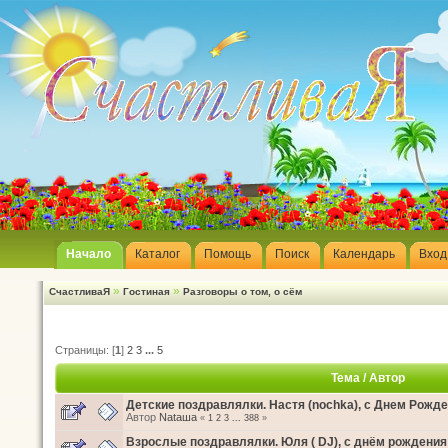
Начало
Каталог
Помощь
Поиск
Календарь
Вход
»
»
СчастливаЯ
Гостиная
Разговоры о том, о сём
Страницы: [
1
]
2
3
...
5
Тема
/
Автор
Детские поздравлялки. Настя (nochka), с Днем Рожде
Автор
Nataшa
«
1
2
3
...
388
»
Взрослые поздравлялки. Юля ( DJ), с днём рождения!