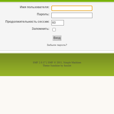
Имя пользователя:
Пароль:
Продолжительность сессии:
Запомнить:
Забыли пароль?
SMF 2.0.17
|
SMF © 2011
,
Simple Machines
Theme Sunshine by
fussilet