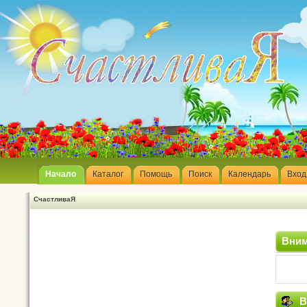
Начало
Каталог
Помощь
Поиск
Календарь
Вход
СчастливаЯ
Вним
В