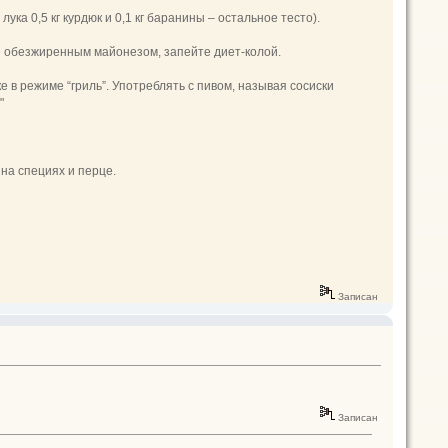
ука 0,5 кг курдюк и 0,1 кг баранины – остальное тесто).
те обезжиренным майонезом, запейте диет-колой.
е в режиме “гриль”. Употреблять с пивом, называя сосиски
"
 на специях и перце.
Записан
Записан