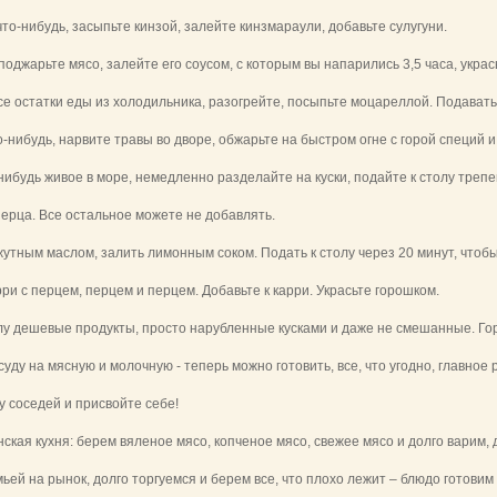
 что-нибудь, засыпьте кинзой, залейте кинзмараули, добавьте сулугуни.
 поджарьте мясо, залейте его соусом, с которым вы напарились 3,5 часа, укра
все остатки еды из холодильника, разогрейте, посыпьте моцареллой. Подавать
о-нибудь, нарвите травы во дворе, обжарьте на быстром огне с горой специй и
-нибудь живое в море, немедленно разделайте на куски, подайте к столу треп
перца. Все остальное можете не добавлять.
жутным маслом, залить лимонным соком. Подать к столу через 20 минут, чтобы
ри с перцем, перцем и перцем. Добавьте к карри. Украсьте горошком.
толу дешевые продукты, просто нарубленные кусками и даже не смешанные. Гор
суду на мясную и молочную - теперь можно готовить, все, что угодно, главное
 у соседей и присвойте себе!
енская кухня: берем вяленое мясо, копченое мясо, свежее мясо и долго варим, 
мьей на рынок, долго торгуемся и берем все, что плохо лежит – блюдо готовим