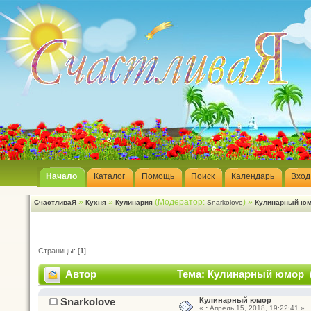
Начало
Каталог
Помощь
Поиск
Календарь
Вход
»
»
(Модератор:
) »
СчастливаЯ
Кухня
Кулинария
Snarkolove
Кулинарный ю
Страницы: [
1
]
Автор
Тема: Кулинарный юмор (
Snarkolove
Кулинарный юмор
«
:
Апрель 15, 2018, 19:22:41 »