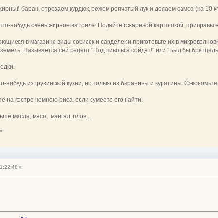
жирный баран, отрезаем курдюк, режем репчатый лук и делаем самса (на 10 кг л
 что-нибудь очень жирное на гриле. Подайте с жареной картошкой, приправь
еющиеся в магазине виды сосисок и сарделек и приготовьте их в микроволновк
земель. Называется сей рецепт "Под пиво все сойдет!" или "Был бы бретцель
едки.
что-нибудь из грузинской кухни, но только из баранины и курятины. Сэкономьте
те на костре немного риса, если сумеете его найти.
ше масла, мясо, мангал, плов...
"
1:22:48 »