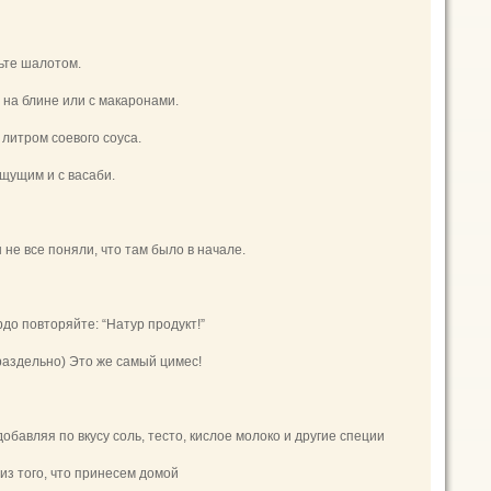
сьте шалотом.
 на блине или с макаронами.
 литром соевого соуса.
ещущим и с васаби.
 не все поняли, что там было в начале.
до повторяйте: “Натур продукт!”
 раздельно) Это же самый цимес!
добавляя по вкусу соль, тесто, кислое молоко и другие специи
 из того, что принесем домой