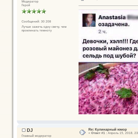
Модератор
Герой
Сообщений: 30 208
Лучше зажечь одну свечу, чем
проклинать темноту
DJ
Re: Кулинарный юмор
«
Ответ #1 :
Апрель 15, 2018, 23
Главный модератор