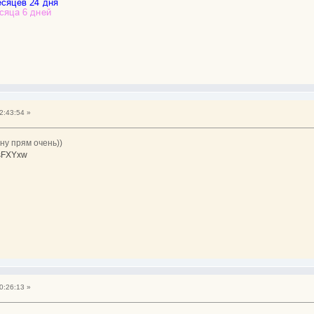
2:43:54 »
ну прям очень))
GsFXYxw
0:26:13 »