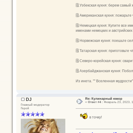
🗒 Узбекская кухня: берем самый 
🗒 Американская кухня: пожарьте
🗒 Немецкая кухня: Купите все им
именами немецких и австрийских 
🗒 Норвежская кухня: поешьте сел
🗒 Татарская кухня: приготовьте 
🗒 Северо-корейская кухня: свари
🗒 Азербайджанская кухня: Поболь
Из инета. "" Вселенная мудрости"
DJ
Re: Кулинарный юмор
«
Ответ #4 :
Февраль 23, 2023, 1
Главный модератор
Герой
в точку!