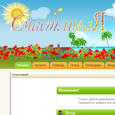
Начало
Каталог
Помощь
Поиск
Календарь
Вход
СчастливаЯ
Внимание!
Только зарегистрированные
Пожалуйста, войдите или
з
Вход