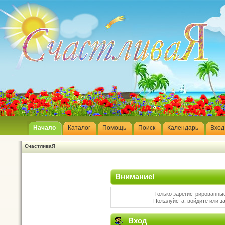
Начало
Каталог
Помощь
Поиск
Календарь
Вход
СчастливаЯ
Внимание!
Только зарегистрированные
Пожалуйста, войдите или
з
Вход