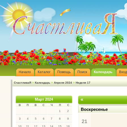
Начало
Каталог
Помощь
Поиск
Календарь
Вход
»
»
»
СчастливаЯ
Календарь
Апреля 2024
Неделя 17
«
Март 2024
В
П
В
С
Ч
П
С
Воскресенье
1
2
3
4
5
6
7
8
9
21
10
11
12
13
14
15
16