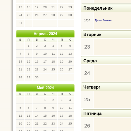
17
18
19
20
21
22
23
Понедельник
24
25
26
27
28
29
30
22
День Земли
31
Апрель 2024
Вторник
В
П
В
С
Ч
П
С
23
1
2
3
4
5
6
7
8
9
10
11
12
13
Среда
14
15
16
17
18
19
20
21
22
23
24
25
26
27
24
28
29
30
Четверг
Май 2024
В
П
В
С
Ч
П
С
25
1
2
3
4
5
6
7
8
9
10
11
Пятница
12
13
14
15
16
17
18
19
20
21
22
23
24
25
26