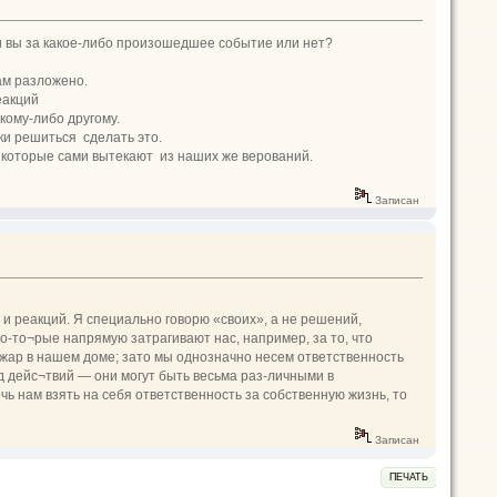
ли вы за какое-либо произошедшее событие или нет?
ам разложено.
еакций
кому-либо другому.
ки решиться сделать это.
 которые сами вытекают из наших же верова­ний.
Записан
 и реакций. Я специально говорю «своих», а не решений,
ко-то¬рые напрямую затрагивают нас, например, за то, что
ожар в нашем доме; зато мы однозначно несем ответственность
яд дейс¬твий — они могут быть весьма раз-личными в
очь нам взять на себя ответственность за собственную жизнь, то
Записан
ПЕЧАТЬ