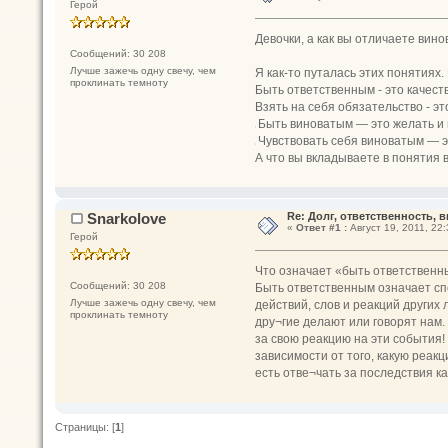
Герой
Девочки, а как вы отличаете вин
Сообщений: 30 208
Лучше зажечь одну свечу, чем
Я как-то путалась этих понятиях
проклинать темноту
Быть ответственным - это качеств
Взять на себя обязательство - э
Быть виноватым — это желать и м
•
Чувствовать себя виноватым — э
•
А что вы вкладываете в понятия в
Snarkolove
Re: Долг, ответственность, ви
«
Ответ #1 :
Август 19, 2011, 22:
Герой
Что означает «быть ответствен
Сообщений: 30 208
Быть ответственным означает спо
Лучше зажечь одну свечу, чем
действий, слов и реакций других
проклинать темноту
дру¬гие делают или говорят нам
за свою реакцию на эти события!
зависимости от того, какую реакц
есть отве¬чать за последствия к
Страницы: [
1
]