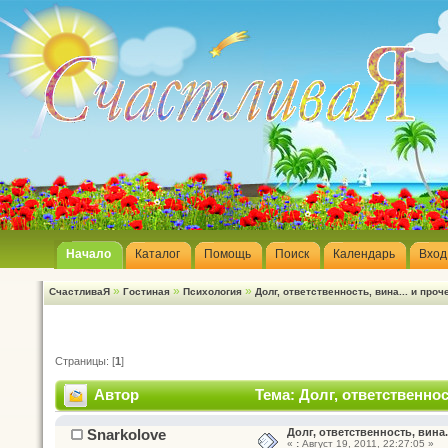
Начало
Каталог
Помощь
Поиск
Календарь
Вход
»
»
»
СчастливаЯ
Гостиная
Психология
Долг, ответственность, вина... и проче
Страницы: [
1
]
Автор
Тема: Долг, ответственност
Snarkolove
Долг, ответственность, вина..
«
:
Август 19, 2011, 22:27:05 »