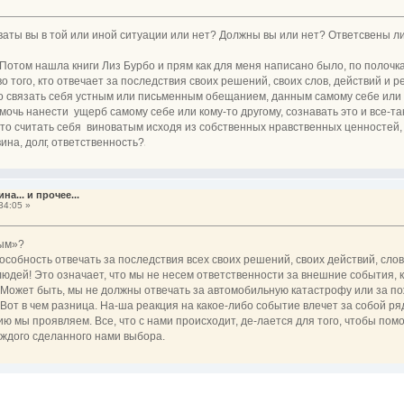
оваты вы в той или иной ситуации или нет? Должны вы или нет? Ответсвены 
. Потом нашла книги Лиз Бурбо и прям как для меня написано было, по полочк
о того, кто отвечает за последствия своих решений, своих слов, действий и р
то связать себя устным или письменным обещанием, данным самому себе или 
очь нанести ущерб самому себе или кому-то другому, сознавать это и все-та
то считать себя ви­новатым исходя из собственных нравственных цен­ностей,
ина, долг, ответственность?
•
на... и прочее...
34:05 »
ным»?
собность отвечать за последствия всех своих решений, своих действий, слов
 людей! Это означает, что мы не несем ответственности за внешние события, 
. Может быть, мы не должны отвечать за автомобильную катастрофу или за п
 Вот в чем разница. На-ша реакция на какое-либо событие влечет за собой р
ию мы проявляем. Все, что с нами происходит, де-лается для того, чтобы пом
аждого сделанного нами выбора.