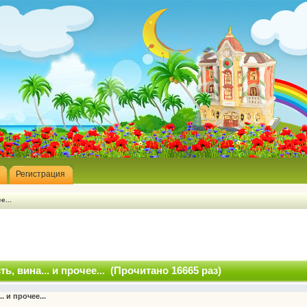
Регистрация
е...
ь, вина... и прочее... (Прочитано 16665 раз)
. и прочее...