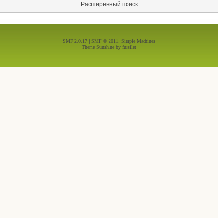
Расширенный поиск
SMF 2.0.17
|
SMF © 2011
,
Simple Machines
Theme Sunshine by
fussilet