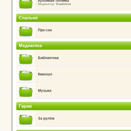
Кухонная техника
Модератор:
Snarkolove
Спальня
Про сон
Медиатека
Библиотека
Кинозал
Музыка
Гараж
За рулём