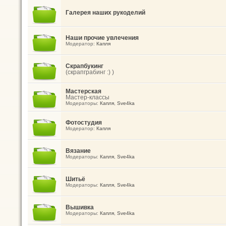
Галерея наших рукоделий
Наши прочие увлечения
Модератор:
Капля
Скрапбукинг
(скрапграбинг :) )
Мастерская
Мастер-классы
Модераторы:
Капля
,
Sve4ka
Фотостудия
Модератор:
Капля
Вязание
Модераторы:
Капля
,
Sve4ka
Шитьё
Модераторы:
Капля
,
Sve4ka
Вышивка
Модераторы:
Капля
,
Sve4ka