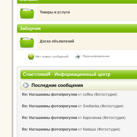
Товары и услуги
Заборчик
Доска объявлений
Перенаправление
Нет новых сообщений
СчастливаЯ - Информационный центр
Последние сообщения
Re: Наташкины фотопрогулки
от
coffea
(
Фотостудия
)
Re: Наташкины фотопрогулки
от
Svetlanka
(
Фотостудия
)
Re: Наташкины фотопрогулки
от
Каролинка
(
Фотостудия
)
Re: Наташкины фотопрогулки
от
Nataшa
(
Фотостудия
)