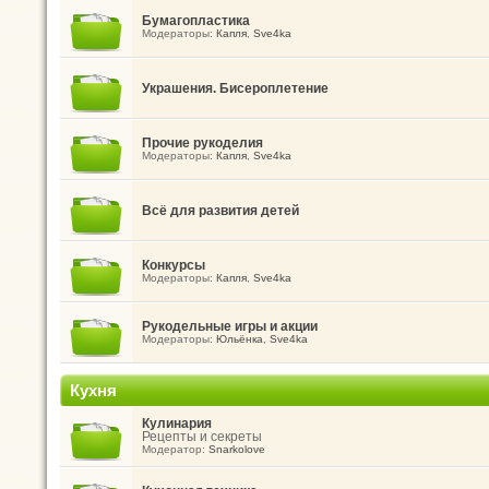
Бумагопластика
Модераторы:
Капля
,
Sve4ka
Украшения. Бисероплетение
Прочие рукоделия
Модераторы:
Капля
,
Sve4ka
Всё для развития детей
Конкурсы
Модераторы:
Капля
,
Sve4ka
Рукодельные игры и акции
Модераторы:
Юльёнка
,
Sve4ka
Кухня
Кулинария
Рецепты и секреты
Модератор:
Snarkolove