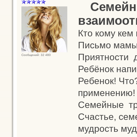
Семейн
взаимоот
Кто кому кем
Письмо мамы 
Приятности 
Сообщений: 32 480
Ребёнок напис
Ребенок! Что
применению!
Семейные т
Счастье, сем
мудрость муд