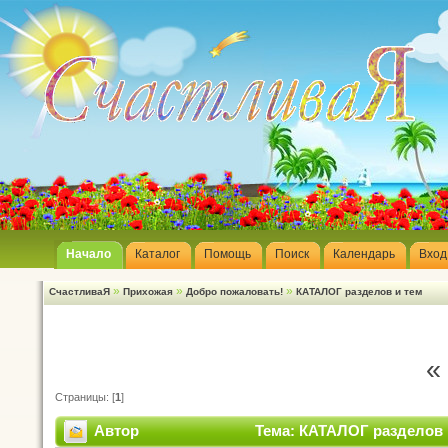
Начало
Каталог
Помощь
Поиск
Календарь
Вход
»
»
»
СчастливаЯ
Прихожая
Добро пожаловать!
КАТАЛОГ разделов и тем
«
Страницы: [
1
]
Автор
Тема: КАТАЛОГ разделов и