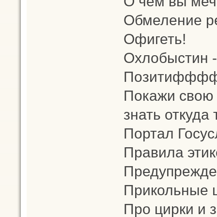
О чем вы меч
Обмеление р
Офигеть!
Охлобыстин -
Позитифффф
Покажи свою 
знать откуда 
Портал Госус
Правила этик
Предупрежден
Прикольные 
Про цирки и 