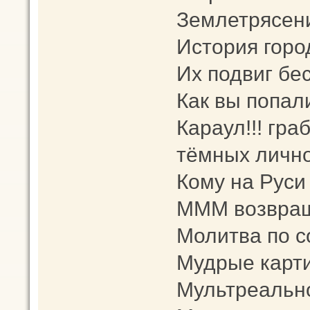
Землетрясен
История горо
Их подвиг бе
Как вы попал
Караул!!! гра
тёмных лично
Кому на Руси
МММ возвращ
Молитва по 
Мудрые карт
Мультреальн