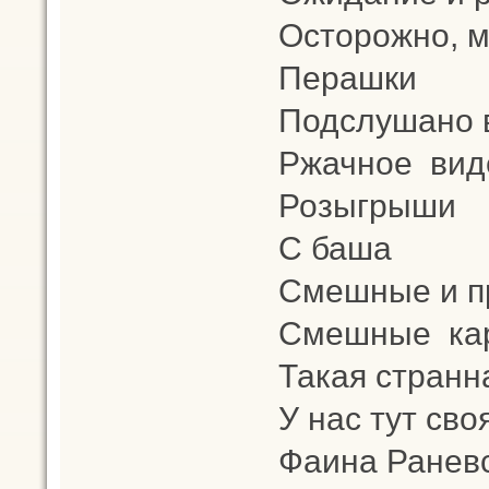
Осторожно, 
Перашки
Подслушано в
Ржачное вид
Розыгрыши
С баша
Смешные и п
Смешные кар
Такая странн
У нас тут св
Фаина Ранев