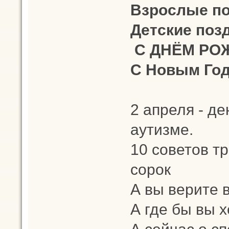
Взрослые п
Детские поз
С ДНЁМ РОЖ
С Новым Год
2 апреля - д
аутизме.
10 советов тр
сорок
А вы верите 
А где бы вы 
А сейчас о с