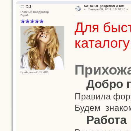
DJ
КАТАЛОГ разделов и тем
«
:
Январь 09, 2011, 18:20:48 »
Главный модератор
Герой
Для быст
каталогу
Прихож
Сообщений: 32 480
Добро 
Правила фору
Будем знако
Работа