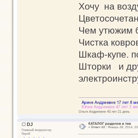
Хочу на возду
Цветосочетан
Чем утюжим 
Чистка ковро
Шкаф-купе. п
Шторки и др
электроинст
Ольге Андреевне 40 лет 21 день
DJ
КАТАЛОГ разделов и тем
«
Ответ #2 :
Январь 28, 2014, 23
Главный модератор
Герой