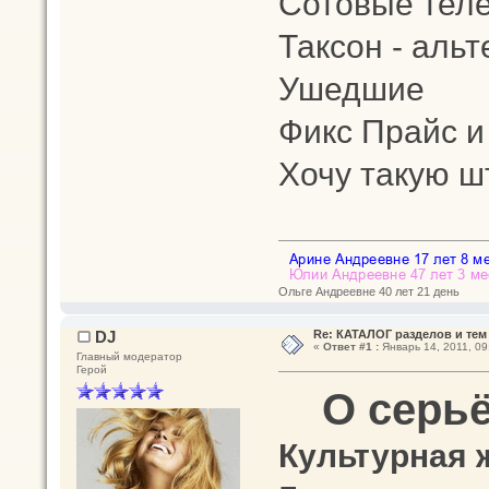
Сотовые тел
Таксон - альт
Ушедшие
Фикс Прайс и
Хочу такую ш
Ольге Андреевне 40 лет 21 день
DJ
Re: КАТАЛОГ разделов и тем
«
Ответ #1 :
Январь 14, 2011, 09
Главный модератор
Герой
О серь
Культурная 