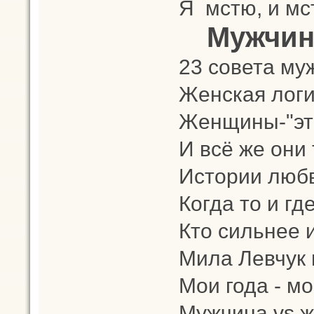
Я мстю, и мс
Мужчин
23 совета м
Женская лог
Женщины-"эт
И всё же они 
Истории люб
Когда то и гд
Кто сильнее 
Мила Левчук 
Мои года - мо
Мужчина vs 