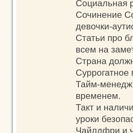
Социальная 
Сочинение С
девочки-аути
Статьи про б
всем на заметк
Страна должн
Суррогатное 
Тайм-менеджм
временем.
Такт и наличи
уроки безопа
Чайлдфри и 