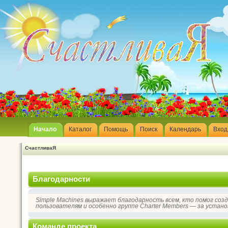
Начало
Каталог
Помощь
Поиск
Календарь
Вход
СчастливаЯ
Благодарности
Simple Machines выражает благодарность всем, кто помог соз
пользователям и особенно группе Charter Members — за устано
Команде проекта