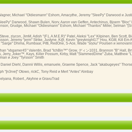
ed" Wagner, Michael "Oldiesmann" Eshom, Amacythe, Jeremy "SleePy" Darwood и Just
SleePy" Darwood, Shawn Bulen, Norv, Aaron van Geffen, Antechinus, Bjoern "Bloc" 
son, Grudge, Michael "Oldiesmann" Eshom, Michael "Thantos" Miller, Selman "[SiNa
 Steve, ziycon, JimM, Adish "(F.L.A.M.E.R)" Patel, Aleksi "Lex" Kilpinen, Ben Scott
n, Jeremy "jerm" Strike, Justyne, K@, Kevin "greyknight17" Hou, KGIII, Kill Em All, 
Piro "Sarge" Dhima, Rumbaar, Pitti, RedOne, S-Ace, Wade "sησω" Poulsen и xenovani
an "vbgamer45" Valentin, Brad "IchBin™" Grow, ディン1031, Brannon "B" Hall, Bry
 Jerry, Joker™, Kays, Killer Possum, Kirby, Matt "SlammedDime" Zuba, Matthew "L
ffman и Joey "Tyrsson" Smith
, Daniel Diehl, Dannii Willis, emanuele, Graeme Spence, Jack "akabugeyes" Thors
h "[n3rve]" Otowo, rickC, Tony Reid и Mert "Antes" Alınbay
elyana, Robert., Akyhne и GravuTrad