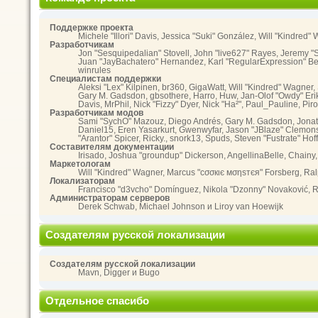
Поддержке проекта
Michele "Illori" Davis, Jessica "Suki" González, Will "Kindr
Разработчикам
Jon "Sesquipedalian" Stovell, John "live627" Rayes, Jeremy "
Juan "JayBachatero" Hernandez, Karl "RegularExpression" Ben
winrules
Специалистам поддержки
Aleksi "Lex" Kilpinen, br360, GigaWatt, Will "Kindred" Wagner,
Gary M. Gadsdon, gbsothere, Harro, Huw, Jan-Olof "Owdy" Eriksso
Davis, MrPhil, Nick "Fizzy" Dyer, Nick "Ha²", Paul_Pauline, 
Разработчикам модов
Sami "SychO" Mazouz, Diego Andrés, Gary M. Gadsdon, Jonath
Daniel15, Eren Yasarkurt, Gwenwyfar, Jason "JBlaze" Clemons,
"Arantor" Spicer, Ricky., snork13, Spuds, Steven "Fustrate" Ho
Составителям документации
Irisado, Joshua "groundup" Dickerson, AngellinaBelle, Chainy
Маркетологам
Will "Kindred" Wagner, Marcus "cσσкιє мσηѕтєя" Forsberg, Ralp
Локализаторам
Francisco "d3vcho" Domínguez, Nikola "Dzonny" Novaković, R
Администраторам серверов
Derek Schwab, Michael Johnson и Liroy van Hoewijk
Создателям русской локализации
Создателям русской локализации
Mavn, Digger и Bugo
Отдельное спасибо