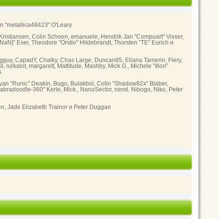
in "metallica48423" O'Leary
Kristiansen, Colin Schoen, emanuele, Hendrik Jan "Compuart" Visser,
N]" Eser, Theodore "Orstio" Hildebrandt, Thorsten "TE" Eurich и
, Bigguy, CapadY, Chalky, Chas Large, Duncan85, Eliana Tamerin, Fiery,
lurkalot, margarett, Mattitude, Mashby, Mick G., Michele "Illori"
s
an "Runic" Deakin, Bugo, Bulakbol, Colin "Shadow82x" Blaber,
abradoodle-360" Kerle, Mick., NanoSector, nend, Nibogo, Niko, Peter
en, Jade Elizabeth Trainor и Peter Duggan