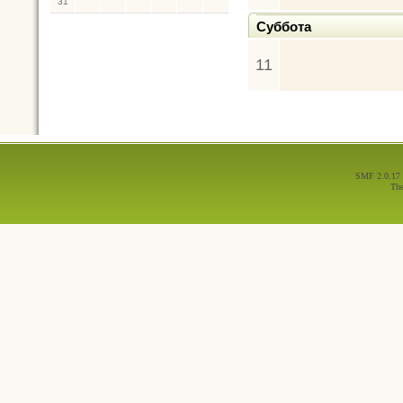
31
Суббота
11
SMF 2.0.17
Th