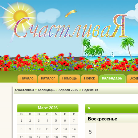
Начало
Каталог
Помощь
Поиск
Календарь
Вход
»
»
»
СчастливаЯ
Календарь
Апреля 2026
Неделя 15
«
Март 2026
В
П
В
С
Ч
П
С
Воскресенье
1
2
3
4
5
6
7
8
9
10
11
12
13
14
5
15
16
17
18
19
20
21