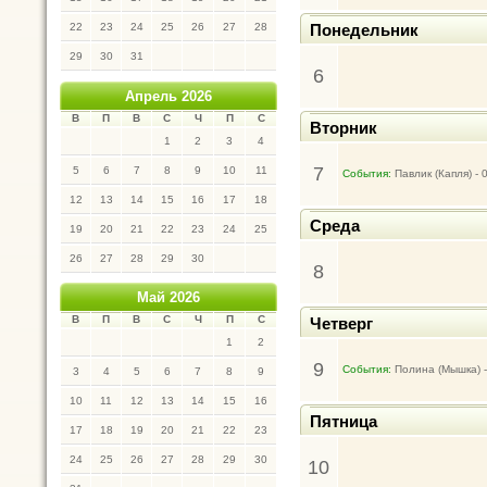
22
23
24
25
26
27
28
Понедельник
29
30
31
6
Апрель 2026
В
П
В
С
Ч
П
С
Вторник
1
2
3
4
7
5
6
7
8
9
10
11
События:
Павлик (Капля) - 
12
13
14
15
16
17
18
Среда
19
20
21
22
23
24
25
26
27
28
29
30
8
Май 2026
В
П
В
С
Ч
П
С
Четверг
1
2
9
События:
Полина (Мышка) -
3
4
5
6
7
8
9
10
11
12
13
14
15
16
Пятница
17
18
19
20
21
22
23
24
25
26
27
28
29
30
10