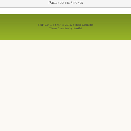
Расширенный поиск
SMF 2.0.17
|
SMF © 2011
,
Simple Machines
Theme Sunshine by
fussilet