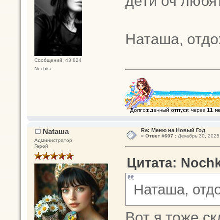
дети оч любя
Наташа, отдо
Сообщений: 43 824
Nochka
Nataшa
Re: Меню на Новый Год
«
Ответ #607 :
Декабрь 30, 2025,
Администратор
Герой
Цитата: Nochk
Наташа, отд
Вот я тоже ск