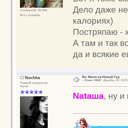
Дело даже не
Сообщений: 91 860
Всё к лучшему
калориях)
Постряпаю - 
А там и так 
да и всякие 
Nochka
Re: Меню на Новый Год
«
Ответ #608 :
Декабрь 30, 2025,
Главный модератор
Герой
Nataшa
, ну и