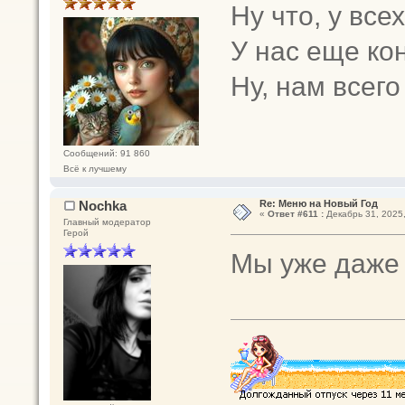
Ну что, у все
У нас еще ко
Ну, нам всего
Сообщений: 91 860
Всё к лучшему
Nochka
Re: Меню на Новый Год
«
Ответ #611 :
Декабрь 31, 2025,
Главный модератор
Герой
Мы уже даже