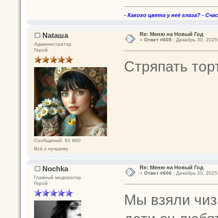
- Какого цвета у неё глаза? - Сча
Nataшa
Re: Меню на Новый Год
«
Ответ #605 :
Декабрь 30, 2025,
Администратор
Герой
Стряпать тор
Сообщений: 91 860
Всё к лучшему
Nochka
Re: Меню на Новый Год
«
Ответ #606 :
Декабрь 30, 2025,
Главный модератор
Герой
Мы взяли чиз