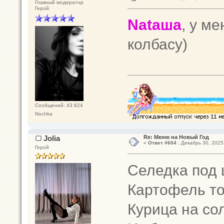
Главный модератор
Герой
Nataшa
, у м
колбасу)
Сообщений: 43 824
Nochka
Jolia
Re: Меню на Новый Год
«
Ответ #604 :
Декабрь 30, 2025,
Герой
Селедка под
Картофель то
Курица на со