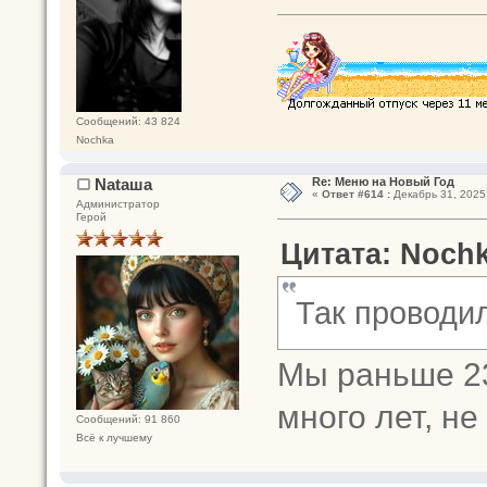
Сообщений: 43 824
Nochka
Nataшa
Re: Меню на Новый Год
«
Ответ #614 :
Декабрь 31, 2025,
Администратор
Герой
Цитата: Nochk
Так проводи
Мы раньше 23
много лет, н
Сообщений: 91 860
Всё к лучшему