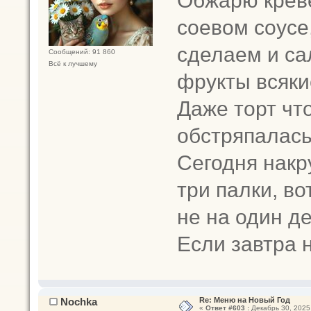
Обжарю креве
соевом соусе
сделаем и сал
Сообщений: 91 860
Всё к лучшему
фрукты всяки
Даже торт что
обстряпалась
Сегодня накр
три палки, во
не на один д
Если завтра 
Nochka
Re: Меню на Новый Год
«
Ответ #603 :
Декабрь 30, 2025,