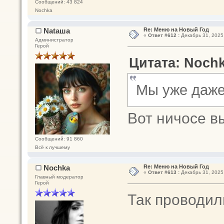
Сообщений: 43 824
Nochka
Nataшa
Re: Меню на Новый Год
«
Ответ #612 :
Декабрь 31, 2025,
Администратор
Герой
Цитата: Nochk
Мы уже даже
Вот ничосе в
Сообщений: 91 860
Всё к лучшему
Nochka
Re: Меню на Новый Год
«
Ответ #613 :
Декабрь 31, 2025,
Главный модератор
Герой
Так проводил