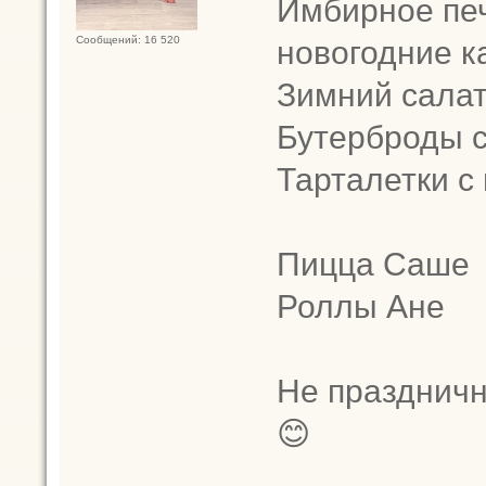
Имбирное печ
новогодние к
Сообщений: 16 520
Зимний сала
Бутерброды 
Тарталетки с
Пицца Саше
Роллы Ане
Не праздничн
😊