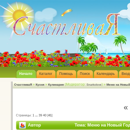
Начало
Каталог
Помощь
Поиск
Календарь
Вход
»
»
(Модератор:
) »
СчастливаЯ
Кухня
Кулинария
Snarkolove
Меню на Новый
«
Страницы:
1
...
39
40
[
41
]
Автор
Тема: Меню на Новый Год