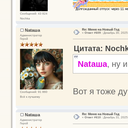
Сообщений: 43 824
Nochka
Nataшa
Re: Меню на Новый Год
«
Ответ #609 :
Декабрь 30, 2025,
Администратор
Герой
Цитата: Nochk
Nataшa
, ну 
Вот я тоже д
Сообщений: 91 860
Всё к лучшему
Nataшa
Re: Меню на Новый Год
«
Ответ #610 :
Декабрь 31, 2025,
Администратор
Герой