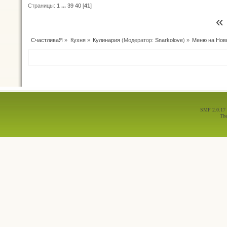
Страницы:
1
...
39
40
[
41
]
«
СчастливаЯ
»
Кухня
»
Кулинария
(Модератор:
Snarkolove
) »
Меню на Нов
SMF 2.0.17
Th