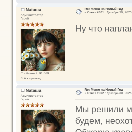
Nataшa
Re: Меню на Новый Год
«
Ответ #601 :
Декабрь 30, 2025,
Администратор
Герой
Ну что напла
Сообщений: 91 860
Всё к лучшему
Nataшa
Re: Меню на Новый Год
«
Ответ #602 :
Декабрь 30, 2025,
Администратор
Герой
Мы решили мн
будем, неохо