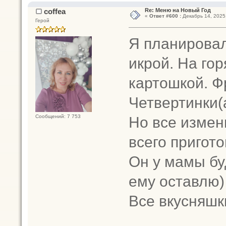
coffea
Re: Меню на Новый Год
«
Ответ #600 :
Декабрь 14, 2025,
Герой
Я планировал
икрой. На го
картошкой. Ф
Четвертинки(
Но все измен
Сообщений: 7 753
всего пригото
Он у мамы буд
ему оставлю)
Все вкусняшк