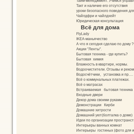
Тайм-менеджмент. Учимся управл
Такт и наличие его отсутствия
уроки безопасного поведения дл
Чайлдфри и чайлдхейт
Юридическая консультация
Всё для дома
FlyLady
IKEA-маньячество
А что я сегодня сделаю по дому ?
Акции "Ленты".
Бытовая техника - где купить?
Бытовая химия
Влажность в квартире, нормы.
Водоочистители. Отзывы и реко
Водосчётчики, установка и пр.....
Всё о коммунальных платежах.
Всё о матрасах
Встраиваемая бытовая техника
Входные двери
Декор дома своими руками
Демонстрации Кирби
Домашние хитрости
Домашний уют(болталка о доме)
Идеи по организации пространст
Интерьеры ванных комнат
Интерьеры гостиных (фото для и