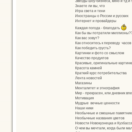
Звёзды шоу-бизнеса, кино и тд и 
Знаете ли вы, что
Игра света и тени
Иностранцы о России и русских
Интернет и провайдеры
Каждая погода - благодать
Как бы вы потратили миллионы?
Как вас зовут?
Как относитесь к переводу часов
Как победить грусть?
Картинки и фото со смыслом
Качество продуктов
Красивые, оригинальные картинк
Красота камней
Краткий курс потребительства
Лента новостей
Магазины
Менталитет и этнография
Мир - прекрасен, или дневник в
Мотивация
Мудрые вечные ценности
Наши ники
Необычные и смешные памятник
Необычные названия цветов
Новости Новокузнецка и Кузбасс
О чем вы мечтали, когда были ма