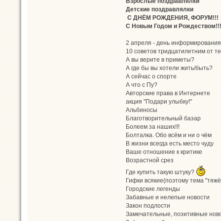
Взрослые поздравлялки
Детские поздравлялки
С ДНЁМ РОЖДЕНИЯ, ФОРУМ!!!
С Новым Годом и Рождеством!!!
2 апреля - день информирования
10 советов тридцатилетним от тех
А вы верите в приметы?
А где бы вы хотели жить/быть?
А сейчас о спорте
А что с Пу?
Авторские права в Интернете
акция "Подари улыбку!"
Альбиносы
Благотворительный базар
Болеем за наших!!!
Болталка. Обо всём и ни о чём
В жизни всегда есть место чуду
Ваше отношение к критике
Возрастной срез
Где купить такую штуку?
Гифки всякие(поэтому тема "тяжё
Городские легенды
Забавные и нелепые новости
Закон подлости
Замечательные, позитивные ново