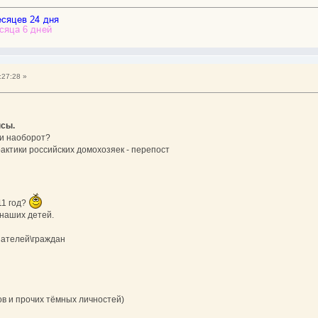
:27:28 »
нсы.
и наоборот?
актики российских домохозяек - перепост
11 год?
 наших детей.
пателей\граждан
ков и прочих тёмных личностей)