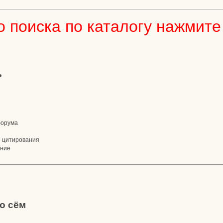
 поиска по каталогу нажмите 
ь
форума
о цитирования
ение
о сём