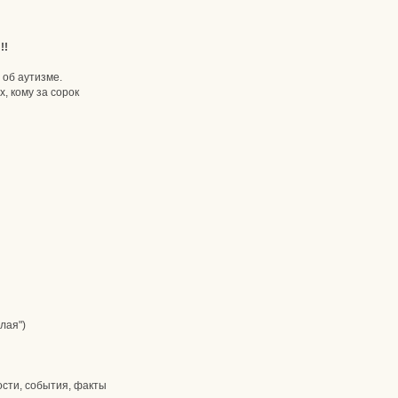
!!
 об аутизме.
, кому за сорок
лая")
сти, события, факты