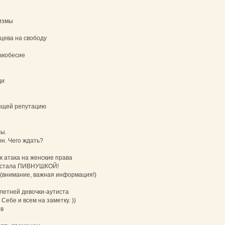
измы
цева на свободу
акобесие
ди
ящей репутацию
ы.
н. Чего ждать?
к атака на женские права
ня стала ПИВНУШКОЙ!
 (внимание, важная информация!)
летней девочки-аутиста
Себе и всем на заметку. ))
ев