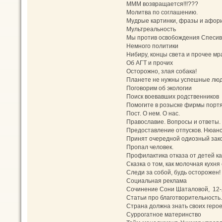
МММ возвращается!!!???
Молитва по соглашению.
Мудрые картинки, фразы и афор
Мультреальность
Мы против освобождения Спесив
Немного политики
Нибиру, концы света и прочее мр
Об АГТ и прочих
Осторожно, злая собака!
Планете не нужны успешные лю
Поговорим об экологии
Поиск воевавших родственников
Помогите в розыске фирмы порт
Пост. О нем. О нас.
Православие. Вопросы и ответы.
Предоставление отпусков. Нюанс
Принят очередной одиозный зако
Пропал человек.
Профилактика отказа от детей ка
Сказка о том, как молочная кух
Следи за собой, будь осторожен!
Социальная реклама
Сочинение Сони Шаталовой, 12-
Статьи про благотворительность. 
Страна должна знать своих геро
Суррогатное материнство