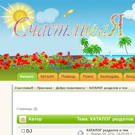
Начало
Каталог
Помощь
Поиск
Календарь
Вход
»
»
»
СчастливаЯ
Прихожая
Добро пожаловать!
КАТАЛОГ разделов и тем
Страницы: [
1
]
Автор
Тема: КАТАЛОГ разделов и
DJ
КАТАЛОГ разделов и тем
«
:
Январь 09, 2011, 18:20:48 »