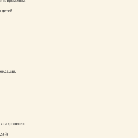
ять временем.
я детей
мендации.
ва и хранению
дей)