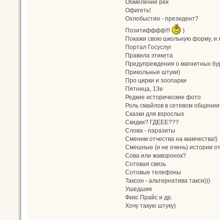
Обмеление рек
Офигеть!
Охлобыстин - президент?
Позитифффф!!!
)
Покажи свою школьную форму, и я
Портал Госуслуг
Правила этикета
Предупреждения о магнитных бу
Прикольные штуки)
Про цирки и зоопарки
Пятница, 13е
Редкие исторические фото
Роль смайлов в сетевом общении
Сказки для взрослых
Скидки? ГДЕЕЕ???
Слова - паразиты
Сменим отчества на мамчества!)
Смешные (и не очень) истории от
Сова или жаворонок?
Сотовая связь
Сотовые телефоны
Таксон - альтернатива такси)))
Ушедшие
Фикс Прайс и др.
Хочу такую штуку)