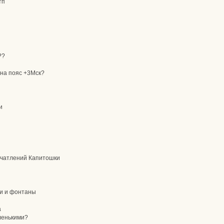
тп
??
 на пояс +3Мск?
и
печатлений Капитошки
и и фонтаны
а
ленькими?