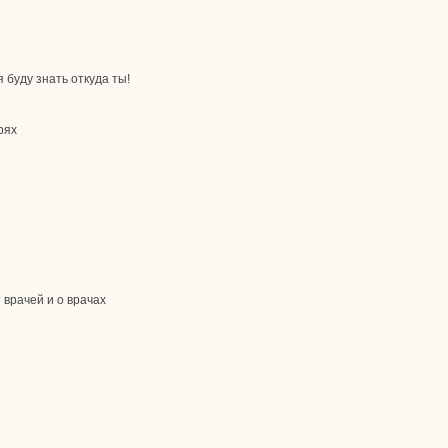
 буду знать откуда ты!
рях
 врачей и о врачах