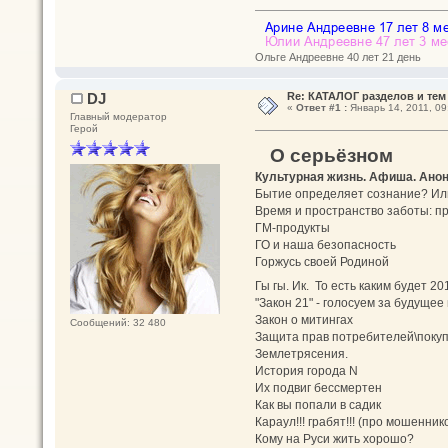
Ольге Андреевне 40 лет 21 день
DJ
Re: КАТАЛОГ разделов и тем
«
Ответ #1 :
Январь 14, 2011, 09
Главный модератор
Герой
О серьёзном
Культурная жизнь. Афиша. Ано
Бытие определяет сознание? Ил
Время и пространство заботы: пр
ГМ-продукты
ГО и наша безопасность
Горжусь своей Родиной
Гы гы. Ик. То есть каким будет 20
"Закон 21" - голосуем за будущее
Закон о митингах
Сообщений: 32 480
Защита прав потребителей\поку
Землетрясения.
История города N
Их подвиг бессмертен
Как вы попали в садик
Караул!!! грабят!!! (про мошенни
Кому на Руси жить хорошо?