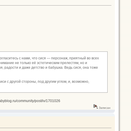
огласитесь с нами, что сися — персонаж, приятный во всех
нимание не только её эстетическим прелестям, но и
я, радости и даже детство и бабушка. Ведь сися, она тоже
си с другой стороны, под другим углом, и, возможно,
abyblog.ru/community/post/iv/1701026
Записан