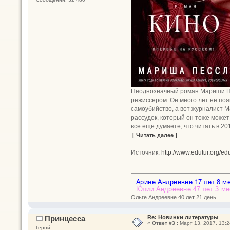
Неоднозначный роман Мариши Пес
режиссером. Он много лет не поя
самоубийство, а вот журналист Ма
рассудок, который он тоже может
все еще думаете, что читать в 20
[ Читать далее ]
Источник:
http://www.edutur.org/edu
Ольге Андреевне 40 лет 21 день
Принцесса
Re: Новинки литературы
«
Ответ #3 :
Март 13, 2017, 13:2
Герой