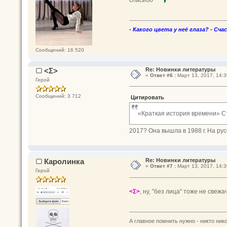
- Какого цвета у неё глаза? - Сча
Сообщений: 16 520
<Σ>
Re: Новинки литературы
«
Ответ #6 :
Март 13, 2017, 14:3
Герой
Сообщений: 3 712
Цитировать
«Краткая история времени» С
2017? Она вышла в 1988 г. На рус
Каролинка
Re: Новинки литературы
«
Ответ #7 :
Март 13, 2017, 14:3
Герой
<Σ>
, ну, "без лица" тоже не свеж
А главное помнить нужно - никто нико