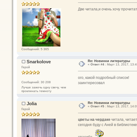
Две читала,и очень хочу прочита
Сообщений: 5 365
Snarkolove
Re: Новинки литературы
«
Ответ #4 :
Март 13, 2017, 13:4
Герой
ого, какой подробный список!
Сообщений: 30 208
заинтересовал
Лучше зажечь одну свечу, чем
проклинать темноту
Jolia
Re: Новинки литературы
«
Ответ #5 :
Март 13, 2017, 14:0
Герой
цветы на чердаке
читала, читает
сегодня буду с Аней в библиотеке
спасибо