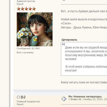
Администратор
Герой
Вот...и пусть буржуи дальше про
Новая книга вышла в издательств
«Сися»
Авторы - Даша Лукина, Юля Некр
Цитировать
Даже если вы не грудной млад
Сообщений: 91 860
отношениях! А мы, носители и
Всё к лучшему
богатому внутреннему миру. Ве
человек!
В этой книге собраны небольши
изнутри!
Книгу читать пока не посчастлив
DJ
Re: Новинки литературы
«
Ответ #1 :
Ноябрь 22, 2012, 22
Главный модератор
Герой