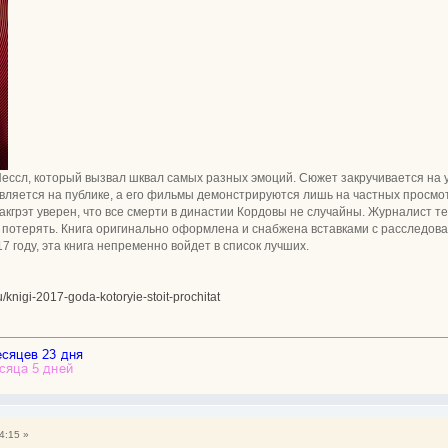
сл, который вызвал шквал самых разных эмоций. Сюжет закручивается на у
вляется на публике, а его фильмы демонстрируются лишь на частных просмот
кгрэт уверен, что все смерти в династии Кордовы не случайны. Журналист тер
 потерять. Книга оригинально оформлена и снабжена вставками с расследован
17 году, эта книга непременно войдет в список лучших.
/knigi-2017-goda-kotoryie-stoit-prochitat
4:15 »