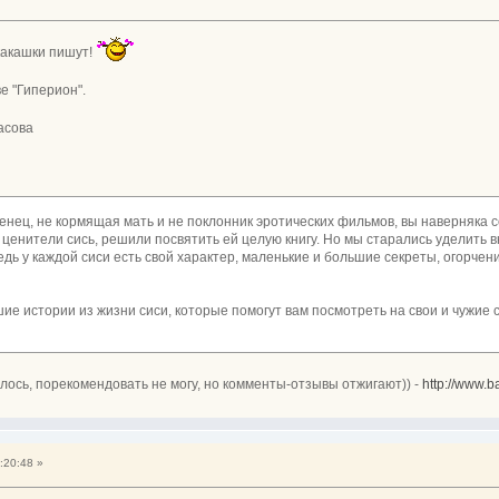
 какашки пишут!
е "Гиперион".
асова
енец, не кормящая мать и не поклонник эротических фильмов, вы наверняка с
 ценители сись, решили посвятить ей целую книгу. Но мы старались уделить в
дь у каждой сиси есть свой характер, маленькие и большие секреты, огорчени
е истории из жизни сиси, которые помогут вам посмотреть на свои и чужие си
илось, порекомендовать не могу, но комменты-отзывы отжигают)) -
http://www.b
:20:48 »