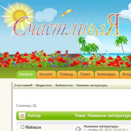
Начало
Каталог
Помощь
Поиск
Календарь
Вход
»
»
»
СчастливаЯ
Медиатека
Библиотека
Новинки литературы
Страницы: [
1
]
Автор
Тема: Новинки литературы
Nataшa
Новинки литературы
«
:
Ноябрь 20, 2012, 22:12:11 »