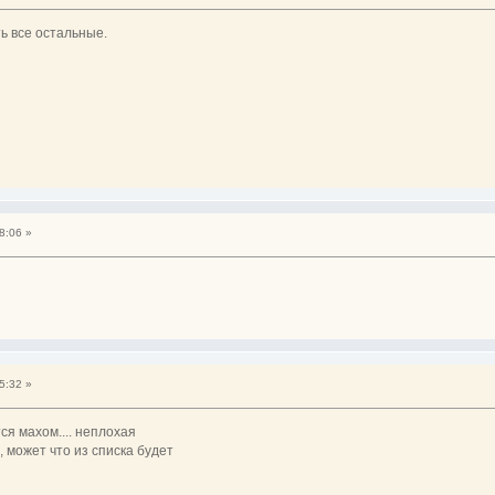
ть все остальные.
8:06 »
5:32 »
ся махом.... неплохая
, может что из списка будет