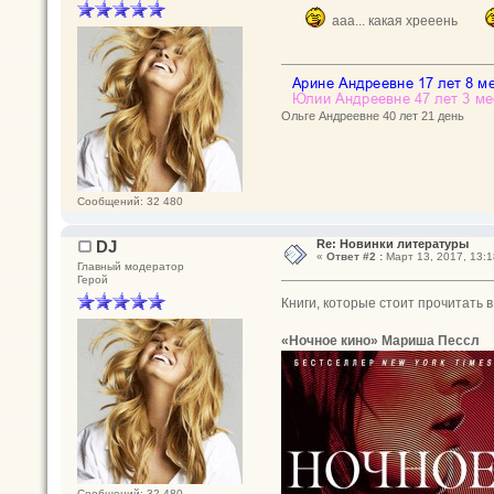
ааа... какая хрееень
Ольге Андреевне 40 лет 21 день
Сообщений: 32 480
DJ
Re: Новинки литературы
«
Ответ #2 :
Март 13, 2017, 13:1
Главный модератор
Герой
Книги, которые стоит прочитать в
«Ночное кино» Мариша Пессл
Сообщений: 32 480