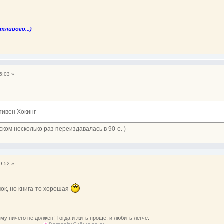
стливого...)
5:03 »
тивен Хокинг
ском несколько раз переиздавалась в 90-е. )
9:52 »
ачок, но книга-то хорошая
му ничего не должен! Тогда и жить проще, и любить легче.