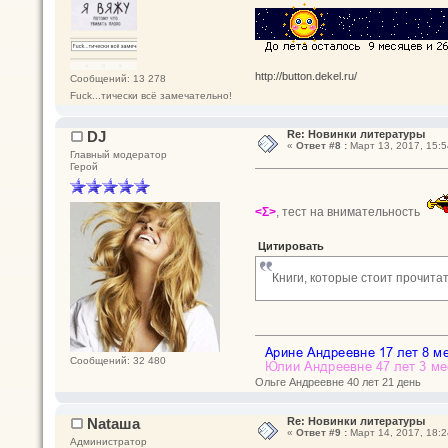
http://button.dekel.ru/
Сообщений: 13 278
Fuck...тически всё замечательно!
DJ
Re: Новинки литературы
«
Ответ #8 :
Март 13, 2017, 15:5
Главный модератор
Герой
<Σ>
, тест на внимательность
Цитировать
Книги, которые стоит прочитат
Сообщений: 32 480
Ольге Андреевне 40 лет 21 день
Nataшa
Re: Новинки литературы
«
Ответ #9 :
Март 14, 2017, 18:2
Администратор