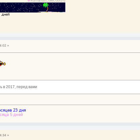
4:02 »
ь в 2017, перед вами
4:34 »