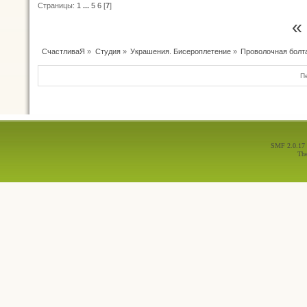
Страницы:
1
...
5
6
[
7
]
«
СчастливаЯ
»
Студия
»
Украшения. Бисероплетение
»
Проволочная болт
П
SMF 2.0.17
Th