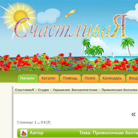
Начало
Каталог
Помощь
Поиск
Календарь
Вход
»
»
»
СчастливаЯ
Студия
Украшения. Бисероплетение
Проволочная болталка
«
Страницы:
1
...
5
6
[
7
]
Автор
Тема: Проволочная болта