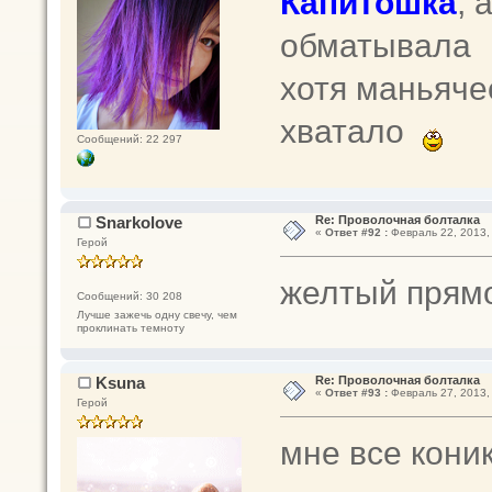
Капитошка
, 
обматывала
хотя маньяче
хватало
Сообщений: 22 297
Snarkolove
Re: Проволочная болталка
«
Ответ #92 :
Февраль 22, 2013, 
Герой
желтый прямо
Сообщений: 30 208
Лучше зажечь одну свечу, чем
проклинать темноту
Ksuna
Re: Проволочная болталка
«
Ответ #93 :
Февраль 27, 2013, 
Герой
мне все коник