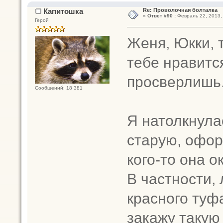
Капитошка
Re: Проволочная болталка
«
Ответ #90 :
Февраль 22, 2013, 
Герой
Женя, Юкки, 
тебе нравитс
просверлишь
Сообщений: 18 381
Я натолкнула
старую, офор
кого-то она о
В частности,
красного туф
закажу такую 