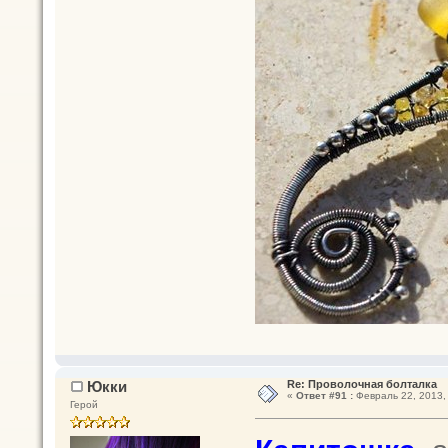
Юкки
Re: Проволочная болталка
«
Ответ #91 :
Февраль 22, 2013, 
Герой