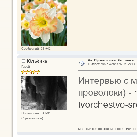
Сообщений: 22 942
Юльёнка
Re: Проволочная болталка
«
Ответ #96 :
Февраль 06, 2014, 
Герой
Интервью с м
проволоки) -
tvorchestvo-s
Сообщений: 34 591
Стрекозюля =)
Маятник без состояния покоя. Вечное п