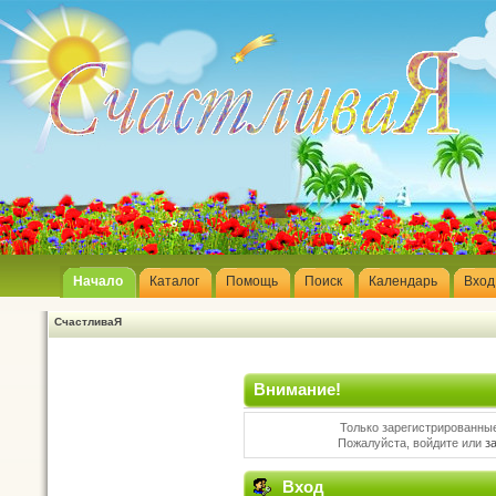
Начало
Каталог
Помощь
Поиск
Календарь
Вход
СчастливаЯ
Внимание!
Только зарегистрированные
Пожалуйста, войдите или
з
Вход