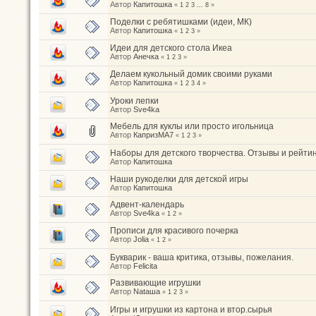
Автор
Капитошка
«
1
2
3
...
8
»
Поделки с ребятишками (идеи, МК)
Автор
Капитошка
«
1
2
3
»
Идеи для детского стола Икеа
Автор
Анечка
«
1
2
3
»
Делаем кукольный домик своими руками
Автор
Капитошка
«
1
2
3
4
»
Уроки лепки
Автор
Sve4ka
Мебель для куклы или просто игольница
Автор
КапризМА7
«
1
2
3
»
Наборы для детского творчества. Отзывы и рейтин
Автор
Капитошка
Наши рукоделки для детской игры
Автор
Капитошка
Адвент-календарь
Автор
Sve4ka
«
1
2
»
Прописи для красивого почерка
Автор
Jolia
«
1
2
»
Букварик - ваша критика, отзывы, пожелания.
Автор
Felicita
Развивающие игрушки
Автор
Nataшa
«
1
2
3
»
Игры и игрушки из картона и втор.сырья