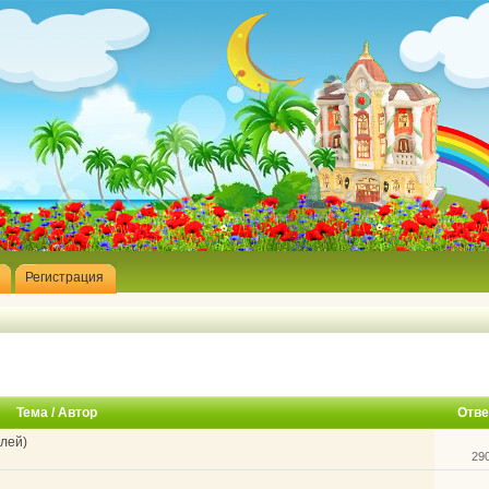
Регистрация
Тема
/
Автор
Отве
лей)
29