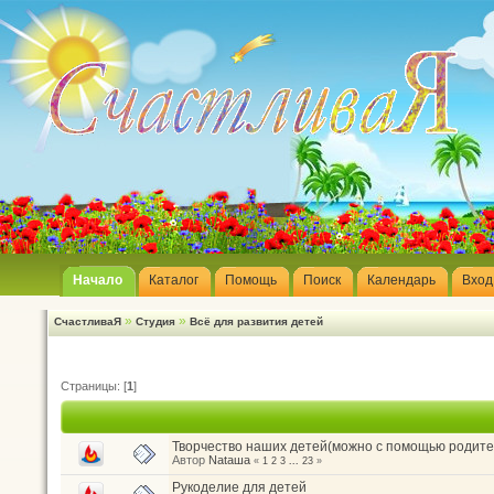
Начало
Каталог
Помощь
Поиск
Календарь
Вход
»
»
СчастливаЯ
Студия
Всё для развития детей
Страницы: [
1
]
Творчество наших детей(можно с помощью родите
Автор
Nataшa
«
1
2
3
...
23
»
Рукоделие для детей