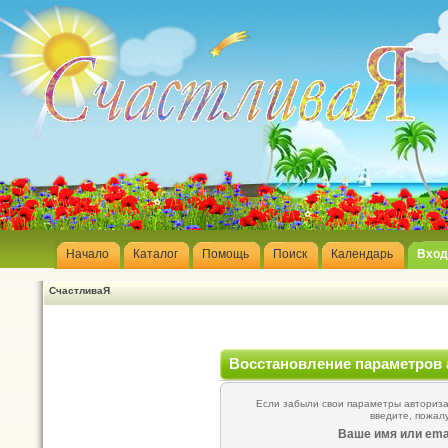
Начало
Каталог
Помощь
Поиск
Календарь
Вход
СчастливаЯ
Восстановление параметров 
Если забыли свои параметры авторизац
введите, пожал
Ваше имя или emai