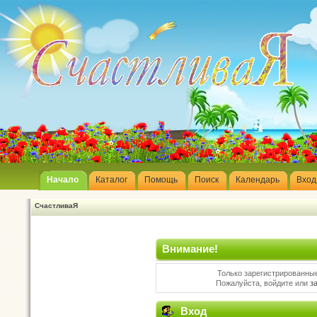
Начало
Каталог
Помощь
Поиск
Календарь
Вход
СчастливаЯ
Внимание!
Только зарегистрированные
Пожалуйста, войдите или
з
Вход