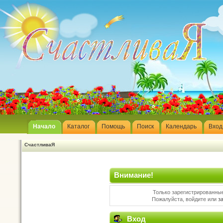
Начало
Каталог
Помощь
Поиск
Календарь
Вход
СчастливаЯ
Внимание!
Только зарегистрированные
Пожалуйста, войдите или
з
Вход