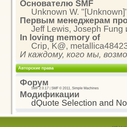
Основателю SMF
Unknown W. "[Unknown]"
Первым менеджерам про
Jeff Lewis, Joseph Fung
In loving memory of
Crip, K@, metallica4842
И каждому, кого мы, возм
Авторские права
Форум
SMF 2.0.17
|
SMF © 2011
,
Simple Machines
Модификации
dQuote Selection and Not