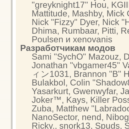
"greyknight17" Hou, KGIII,
Mattitude, Mashby, Mick G.
Nick "Fizzy" Dyer, Nick "
Dhima, Rumbaar, Pitti, 
Poulsen и xenovanis
Разработчикам модов
Sami "SychO" Mazouz, D
Jonathan "vbgamer45" Va
ィン1031, Brannon "B" Hal
Bulakbol, Colin "Shadow8
Yasarkurt, Gwenwyfar, Ja
Joker™, Kays, Killer Po
Zuba, Matthew "Labradood
NanoSector, nend, Nibogo
Ricky., snork13, Spuds, 