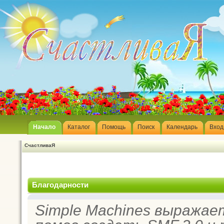
Начало
Каталог
Помощь
Поиск
Календарь
Вход
СчастливаЯ
Благодарности
Simple Machines выражае