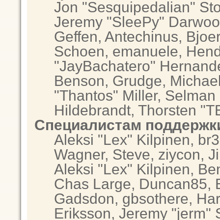
Jon "Sesquipedalian" Sto
Jeremy "SleePy" Darwoo
Geffen, Antechinus, Bjoer
Schoen, emanuele, Hendr
"JayBachatero" Hernande
Benson, Grudge, Michae
"Thantos" Miller, Selman
Hildebrandt, Thorsten "T
Специалистам поддержк
Aleksi "Lex" Kilpinen, br
Wagner, Steve, ziycon, Ji
Aleksi "Lex" Kilpinen, Be
Chas Large, Duncan85, El
Gadsdon, gbsothere, Har
Eriksson, Jeremy "jerm" 