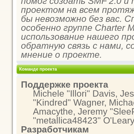
помог создать SMF 2.0 и
проектом на всем протяж
бы невозможно без вас. 
особенно группе Charter 
использование нашего пр
обратную связь с нами, с
мнение о проекте.
Команде проекта
Поддержке проекта
Michele "Illori" Davis, Je
"Kindred" Wagner, Micha
Amacythe, Jeremy "SleeP
"metallica48423" O'Lear
Разработчикам