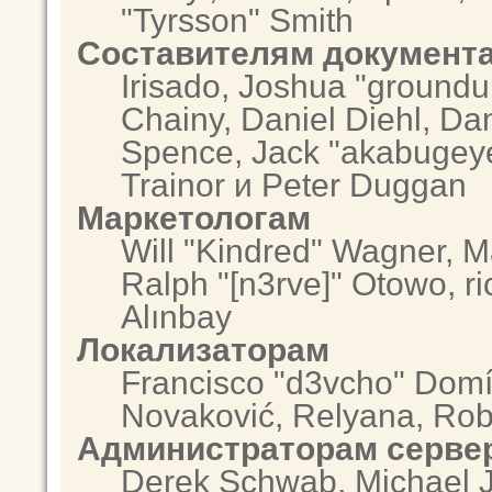
"Tyrsson" Smith
Составителям документ
Irisado, Joshua "groundu
Chainy, Daniel Diehl, Da
Spence, Jack "akabugeye
Trainor и Peter Duggan
Маркетологам
Will "Kindred" Wagner, 
Ralph "[n3rve]" Otowo, r
Alınbay
Локализаторам
Francisco "d3vcho" Domí
Novaković, Relyana, Rob
Администраторам серве
Derek Schwab, Michael J