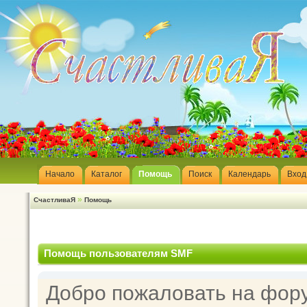
Начало
Каталог
Помощь
Поиск
Календарь
Вход
»
СчастливаЯ
Помощь
Помощь пользователям SMF
Добро пожаловать на фор