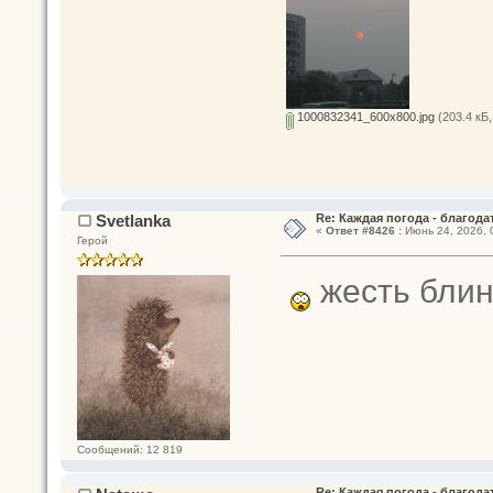
1000832341_600x800.jpg
(203.4 кБ,
Svetlanka
Re: Каждая погода - благодат
«
Ответ #8426 :
Июнь 24, 2026, 
Герой
жесть бли
Сообщений: 12 819
Re: Каждая погода - благодат