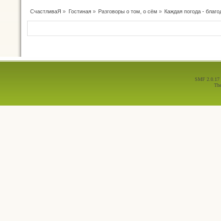
СчастливаЯ
»
Гостиная
»
Разговоры о том, о сём
»
Каждая погода - благод
SMF 2.0.17
Th