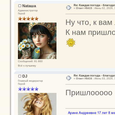
Nataшa
Re: Каждая погода - благодат
«
Ответ #8415 :
Июнь 02, 2026, 
Администратор
Герой
Ну что, к ва
К нам пришло
Сообщений: 91 860
Всё к лучшему
DJ
Re: Каждая погода - благодат
«
Ответ #8416 :
Июнь 03, 2026, 
Главный модератор
Герой
Пришлоооо