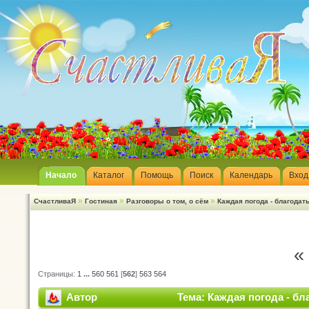
Начало
Каталог
Помощь
Поиск
Календарь
Вход
»
»
»
СчастливаЯ
Гостиная
Разговоры о том, о сём
Каждая погода - благодать 
«
Страницы:
1
...
560
561
[
562
]
563
564
Автор
Тема: Каждая погода - бла