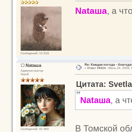
Nataшa
, а чт
Сообщений: 12 819
Nataшa
Re: Каждая погода - благодат
«
Ответ #8424 :
Июнь 24, 2026, 
Администратор
Герой
Цитата: Svetla
Nataшa
, а ч
В Томской об
Сообщений: 91 860