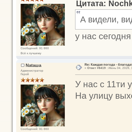
Цитата: Nochk
А видели, в
у нас сегодн
Сообщений: 91 860
Всё к лучшему
Nataшa
Re: Каждая погода - благодат
«
Ответ #8419 :
Июнь 04, 2026, 
Администратор
Герой
У нас с 11ти 
На улицу вых
Сообщений: 91 860