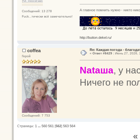
А главное помнить нужно - никто нико
Сообщений: 13 278
Fuck...тически всё замечательно!
http://button.dekel.ru/
coffea
Re: Каждая погода - благодат
«
Ответ #8429 :
Июнь 27, 2026, 
Герой
Nataшa
, у на
Ничего не по
Сообщений: 7 753
Страницы:
1
...
560
561
[
562
]
563
564
«