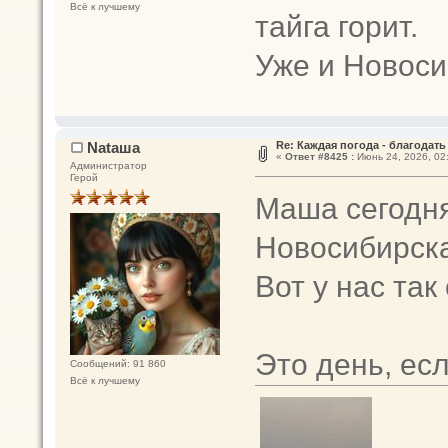
Всё к лучшему
тайга горит.
Уже и Новоси
Nataшa
Re: Каждая погода - благодать 
«
Ответ #8425 :
Июнь 24, 2026, 02
Администратор
Герой
Маша сегодня
Новосибирска
Вот у нас так
Это день, есл
Сообщений: 91 860
Всё к лучшему