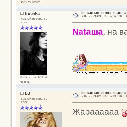
Всё к лучшему
Nochka
Re: Каждая погода - благодат
«
Ответ #8420 :
Июнь 04, 2026, 
Главный модератор
Герой
Nataшa
, на в
Сообщений: 43 824
Nochka
DJ
Re: Каждая погода - благодат
«
Ответ #8421 :
Июнь 19, 2026, 
Главный модератор
Герой
Жараааааа