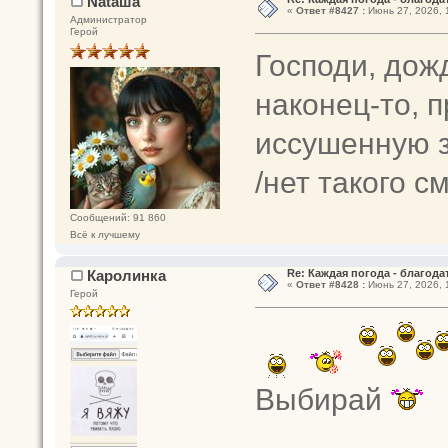
Nataшa
«
Ответ #8427 :
Июнь 27, 2026, 
Администратор
Герой
Господи, дожд
наконец-то, 
иссушенную з
/нет такого с
Сообщений: 91 860
Всё к лучшему
Каролинка
Re: Каждая погода - благодат
«
Ответ #8428 :
Июнь 27, 2026, 
Герой
Выбирай