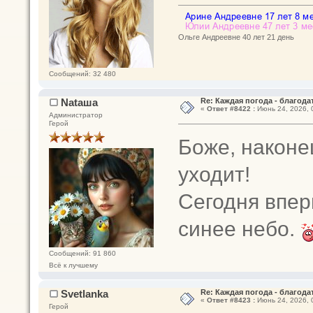
Ольге Андреевне 40 лет 21 день
Сообщений: 32 480
Nataшa
Re: Каждая погода - благодат
«
Ответ #8422 :
Июнь 24, 2026, 
Администратор
Герой
Боже, наконе
уходит!
Сегодня впер
синее небо.
Сообщений: 91 860
Всё к лучшему
Svetlanka
Re: Каждая погода - благодат
«
Ответ #8423 :
Июнь 24, 2026, 
Герой