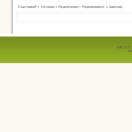
СчастливаЯ
»
Гостиная
»
Развлечения
»
Развлекаемся...с пакетом)
SMF 2.0.17
Th