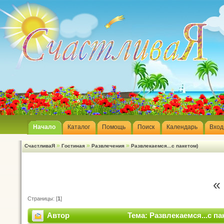
Начало
Каталог
Помощь
Поиск
Календарь
Вход
»
»
»
СчастливаЯ
Гостиная
Развлечения
Развлекаемся...с пакетом)
«
Страницы: [
1
]
Автор
Тема: Развлекаемся...с па