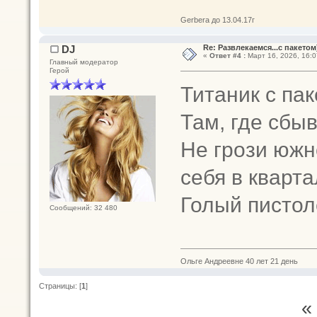
Gerbera до 13.04.17г
DJ
Re: Развлекаемся...с пакетом
«
Ответ #4 :
Март 16, 2026, 16:0
Главный модератор
Герой
Титаник с па
Там, где сбы
Не грози южн
себя в кварта
Голый пистол
Сообщений: 32 480
Ольге Андреевне 40 лет 21 день
Страницы: [
1
]
«