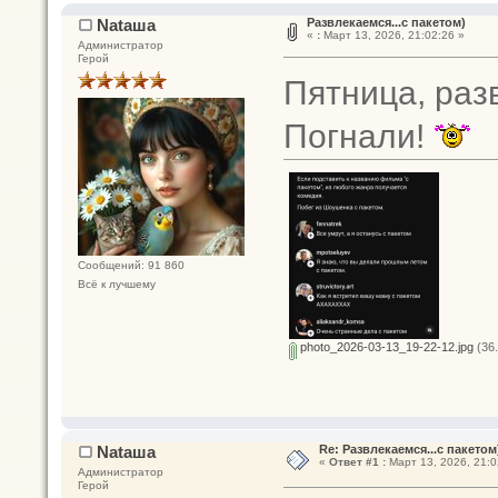
Nataшa
Развлекаемся...с пакетом)
«
:
Март 13, 2026, 21:02:26 »
Администратор
Герой
Пятница, раз
Погнали!
Сообщений: 91 860
Всё к лучшему
photo_2026-03-13_19-22-12.jpg
(36.
Nataшa
Re: Развлекаемся...с пакетом
«
Ответ #1 :
Март 13, 2026, 21:0
Администратор
Герой