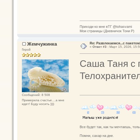
Приходи ко мне вТГ @tohasvami
Мои страницы (Дневничок Тони Р)
Жемчужинка
Re: Развлекаемся...с пакетом
«
Ответ #3 :
Март 15, 2026, 15:5
Герой
Саша Таня с
Телохраните
Сообщений: 8 508
Примерила счастье....а мне
идет! Буду носить ))))
Все будет так, как ты мечтаешь, толь
Помни, сахар на дне.