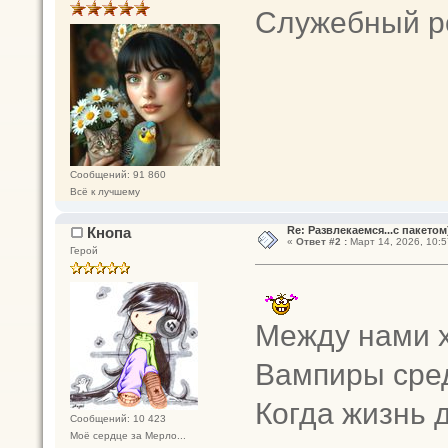
Служебный р
Сообщений: 91 860
Всё к лучшему
Кнопа
Re: Развлекаемся...с пакетом
«
Ответ #2 :
Март 14, 2026, 10:5
Герой
Между нами х
Вампиры сред
Когда жизнь 
Сообщений: 10 423
Моё сердце за Мерло...