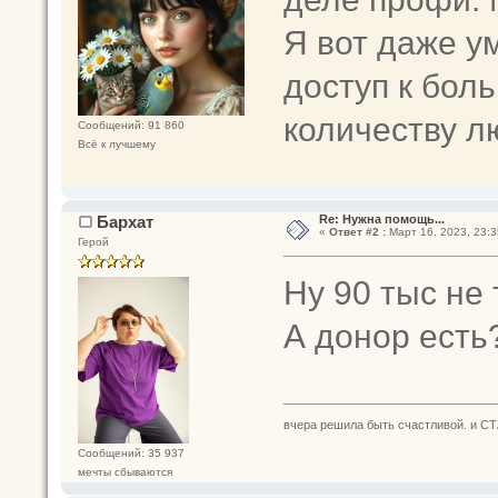
Я вот даже у
доступ к бол
количеству л
Сообщений: 91 860
Всё к лучшему
Бархат
Re: Нужна помощь...
«
Ответ #2 :
Март 16, 2023, 23:3
Герой
Ну 90 тыс не
А донор есть
вчера решила быть счастливой. и СТ
Сообщений: 35 937
мечты сбываются