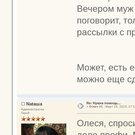
Вечером муж 
поговорит, то
рассылки с п
Может, есть 
можно еще сд
Nataшa
Re: Нужна помощь...
«
Ответ #1 :
Март 16, 2023, 17:1
Администратор
Герой
Олеся, спрос
деле профи. 