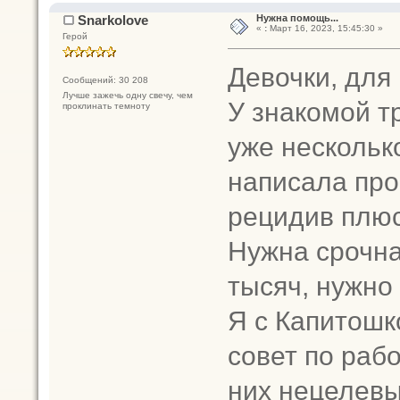
Snarkolove
Нужна помощь...
«
:
Март 16, 2023, 15:45:30 »
Герой
Девочки, для
Сообщений: 30 208
Лучше зажечь одну свечу, чем
У знакомой т
проклинать темноту
уже нескольк
написала про
рецидив плюс
Нужна срочна
тысяч, нужно 
Я с Капитошк
совет по рабо
них нецелевы