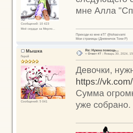
мне Алла "Сп
Сообщений: 10 423
Моё сердце за Мерло...
Приходи ко мне вТГ @tohasvami
Мои страницы (Дневничок Тони Р)
Мышка
Re: Нужна помощь...
«
Ответ #7 :
Январь 30, 2024, 15
Герой
Девочки, ну
https://vk.co
Сумма огромн
уже собрано.
Сообщений: 5 041