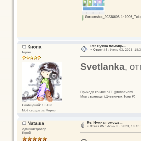
Screenshot_20230603-141006_Tele
Кнопа
Re: Нужна помощь...
«
Ответ #4 :
Июнь 03, 2023, 18:3
Герой
Svetlanka
, о
Приходи ко мне вТГ @tohasvami
Мои страницы (Дневничок Тони Р)
Сообщений: 10 423
Моё сердце за Мерло...
Nataшa
Re: Нужна помощь...
«
Ответ #5 :
Июнь 03, 2023, 18:45:
Администратор
Герой