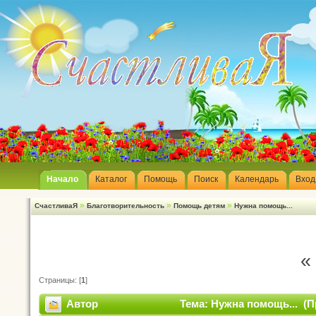
Начало
Каталог
Помощь
Поиск
Календарь
Вход
»
»
»
СчастливаЯ
Благотворительность
Помощь детям
Нужна помощь...
«
Страницы: [
1
]
Автор
Тема: Нужна помощь... (П