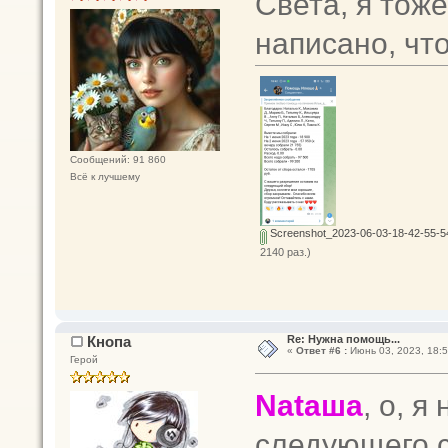
Света, я тоже
написано, чт
Сообщений: 91 860
Всё к лучшему
Screenshot_2023-06-03-18-42-55-
2140 раз.)
Кнопа
Re: Нужна помощь...
«
Ответ #6 :
Июнь 03, 2023, 18:5
Герой
Nataшa
, о, я
следующего с