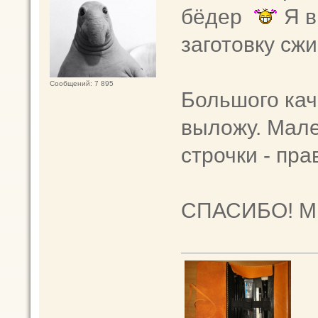
бёдер
Я в
заготовку с
Сообщений: 7 895
Большого кач
выложу. Мале
строчки - пра
СПАСИБО! Мн