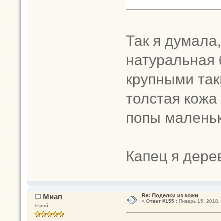
Так я думала,
натуральная 
крупными так
толстая кожа 
попы маленьк
Капец я дере
Миап
Re: Поделки из кожи
«
Ответ #155 :
Январь 15, 2018, 
Герой