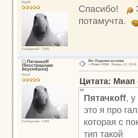
Герой
Спасибо!
потамучта.
Сообщений: 7 895
Пятачкоff
Re: Поделки из кожи
(бесстрашная
«
Ответ #154 :
Январь 15, 2018, 
вкусняшка)
Герой
Цитата: Миап 
Пятачкоff
, 
это я про га
которая с по
Сообщений: 7 895
тип такой