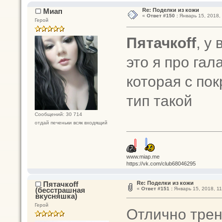
Миап
Re: Поделки из кожи
«
Ответ #150 :
Январь 15, 2018, 
Герой
Пятачкоff
, у
это я про га
которая с по
тип такой
Сообщений: 30 714
отдай печеньки всяк входящий
www.miap.me
https://vk.com/club68046295
Пятачкоff
Re: Поделки из кожи
(бесстрашная
«
Ответ #151 :
Январь 15, 2018, 11
вкусняшка)
Герой
Отлично трен