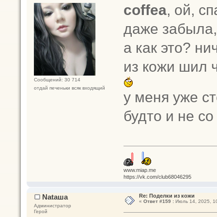
coffea
, ой, с
даже забыла,
а как это? ни
из кожи шил 
Сообщений: 30 714
отдай печеньки всяк входящий
у меня уже с
будто и не со
www.miap.me
https://vk.com/club68046295
Nataшa
Re: Поделки из кожи
«
Ответ #159 :
Июль 14, 2025, 10
Администратор
Герой