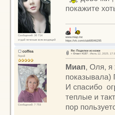
покажите хот
Сообщений: 30 714
www.miap.me
отдай печеньки всяк входящий
https://vk.com/club68046295
coffea
Re: Поделки из кожи
«
Ответ #157 :
Июль 12, 2025, 17:3
Герой
Миап
, Оля, 
показывала) 
И спасибо ог
теплые и так
пор пользует
Сообщений: 7 753