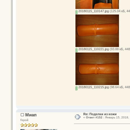
20180115_110147.jpg
(125.04 кБ, 4
20180115_110221.jpg
(93.88 кБ, 44
20180115_110215.jpg
(98.64 кБ, 44
Миап
Re: Поделки из кожи
«
Ответ #152 :
Январь 15, 2018, 
Герой