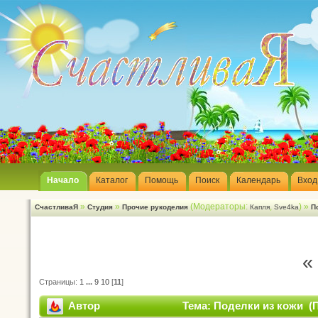
Начало
Каталог
Помощь
Поиск
Календарь
Вход
»
»
(Модераторы:
,
) »
СчастливаЯ
Студия
Прочие рукоделия
Капля
Sve4ka
П
«
Страницы:
1
...
9
10
[
11
]
Автор
Тема: Поделки из кожи (П