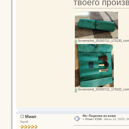
твоего произ
Screenshot_20250712_173130_com_h
Screenshot_20250712_173102_com_h
Миап
Re: Поделки из кожи
«
Ответ #158 :
Июль 14, 2025, 06
Герой