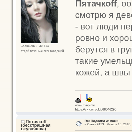
Пятачкоff
, о
смотрю я дев
- вот люди пе
ровно и хорош
берутся в гр
Сообщений: 30 714
отдай печеньки всяк входящий
такие умельц
кожей, а швы
www.miap.me
https://vk.com/club68046295
Пятачкоff
Re: Поделки из кожи
(бесстрашная
«
Ответ #153 :
Январь 15, 2018, 
вкусняшка)