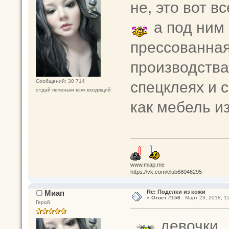
не, это вот 
а под ним 
прессованная
производства
спецклеях и 
Сообщений: 30 714
отдай печеньки всяк входящий
как мебель и
www.miap.me
https://vk.com/club68046295
Миап
Re: Поделки из кожи
«
Ответ #156 :
Март 23, 2018, 12
Герой
девочки ,