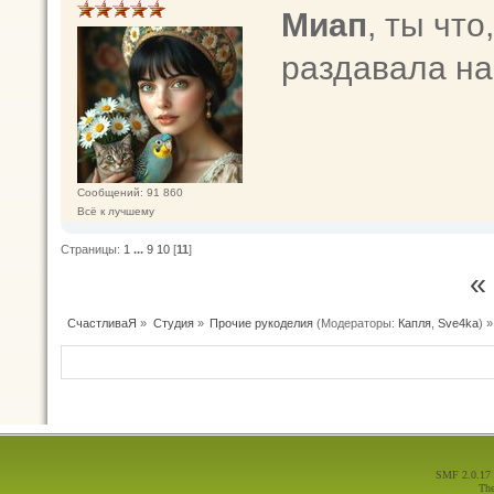
Миап
, ты что
раздавала на
Сообщений: 91 860
Всё к лучшему
Страницы:
1
...
9
10
[
11
]
«
СчастливаЯ
»
Студия
»
Прочие рукоделия
(Модераторы:
Капля
,
Sve4ka
) »
SMF 2.0.17
Th