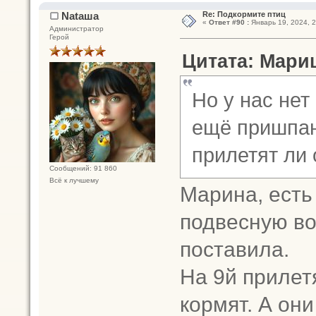
Nataшa
Re: Подкормите птиц
«
Ответ #90 :
Январь 19, 2024, 2
Администратор
Герой
Цитата: Мариш
Но у нас нет
ещё пришпанд
прилетят ли 
Сообщений: 91 860
Всё к лучшему
Марина, есть
подвесную во
поставила.
На 9й прилетя
кормят. А они