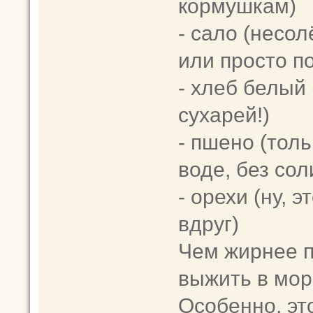
кормушкам)
- сало (несо
или просто п
- хлеб белый
сухарей!)
- пшено (тол
воде, без сол
- орехи (ну, 
вдруг)
Чем жирнее п
выжить в мор
Особенно, это