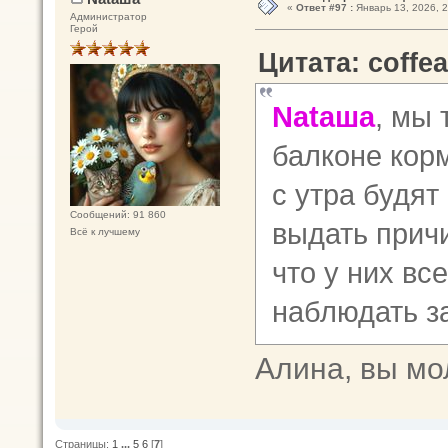
«
Ответ #97 :
Январь 13, 2026, 2
Администратор
Герой
Цитата: coffea
Nataшa
, мы
балконе кор
с утра будят
Сообщений: 91 860
выдать прич
Всё к лучшему
что у них вс
наблюдать за
Алина, вы мо
Страницы:
1
...
5
6
[
7
]