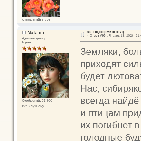
Сообщений: 6 836
Nataшa
Re: Подкормите птиц
«
Ответ #95 :
Январь 13, 2026, 21:
Администратор
Герой
Земляки, бол
приходят сил
будет лютова
Нас, сибиряко
всегда найдёт
Сообщений: 91 860
Всё к лучшему
и птицам прид
их погибнет в
голодные буд