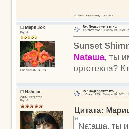
Я пони, а ты - нет, смирись.
Маришок
Re: Подкормите птиц
«
Ответ #92 :
Январь 19, 2024, 2
Герой
Sunset Shim
Nataшa
, ты 
оргстекла? К
Сообщений: 6 836
Nataшa
Re: Подкормите птиц
«
Ответ #93 :
Январь 19, 2024, 2
Администратор
Герой
Цитата: Мариш
Nataшa, ты 