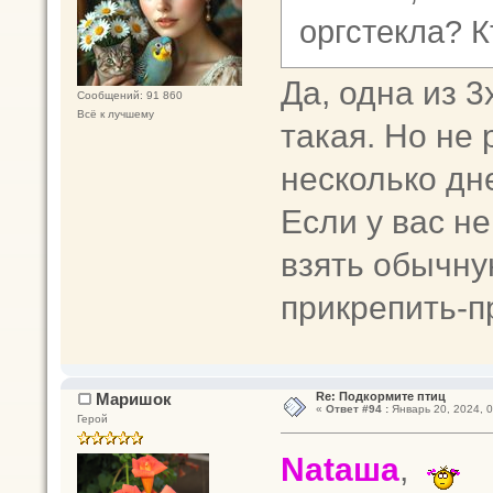
оргстекла? 
Да, одна из 
Сообщений: 91 860
Всё к лучшему
такая. Но не
несколько дн
Если у вас н
взять обычну
прикрепить-п
Маришок
Re: Подкормите птиц
«
Ответ #94 :
Январь 20, 2024, 0
Герой
Nataшa
,