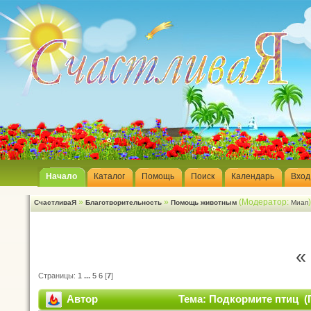
Начало
Каталог
Помощь
Поиск
Календарь
Вход
»
»
(Модератор:
СчастливаЯ
Благотворительность
Помощь животным
Миап
«
Страницы:
1
...
5
6
[
7
]
Автор
Тема: Подкормите птиц (