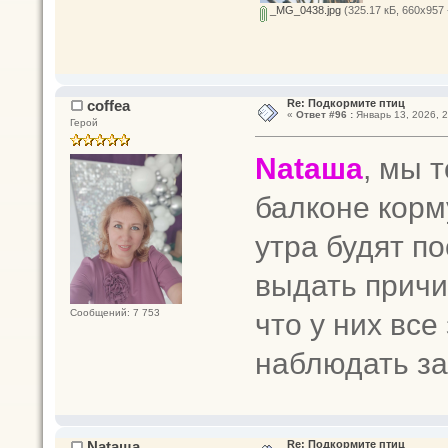
_MG_0438.jpg
(325.17 кБ, 660x957 
coffea
Re: Подкормите птиц
«
Ответ #96 :
Январь 13, 2026, 2
Герой
Nataшa
, мы 
балконе корм
утра будят п
выдать причи
что у них все
Сообщений: 7 753
наблюдать за
Nataшa
Re: Подкормите птиц