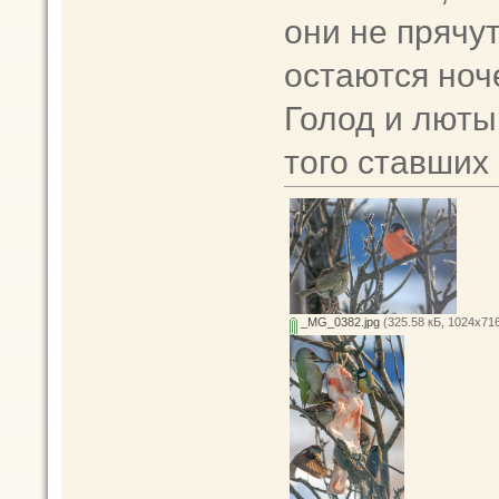
они не прячут
остаются ноче
Голод и лютый
того ставших
_MG_0382.jpg
(325.58 кБ, 1024x716