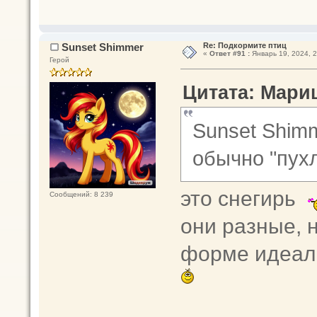
Sunset Shimmer
Re: Подкормите птиц
«
Ответ #91 :
Январь 19, 2024, 2
Герой
Цитата: Мариш
Sunset Shimm
обычно "пухл
это снегирь
Сообщений: 8 239
они разные, н
форме идеал