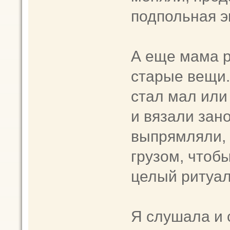
подпольная э
А еще мама р
старые вещи.
стал мал или
и вязали зан
выпрямляли, 
грузом, чтоб
целый ритуал
Я слушала и 