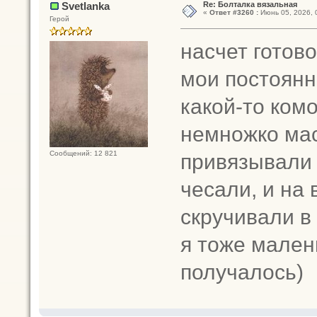
Svetlanka
Re: Болталка вязальная
«
Ответ #3260 :
Июнь 05, 2026, 
Герой
насчет готово
мои постоянн
какой-то ком
немножко ма
привязывали е
Сообщений: 12 821
чесали, и на
скручивали в
я тоже мален
получалось)