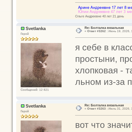
Ольге Андреевне 40 лет 21 день
Svetlanka
Re: Болталка вязальная
«
Ответ #3262 :
Июнь 19, 2026, 
Герой
я себе в кла
простыни, пр
хлопковая - 
льном из-за 
Сообщений: 12 821
Svetlanka
Re: Болталка вязальная
«
Ответ #3263 :
Июль 31, 2026, 
Герой
вот что значи