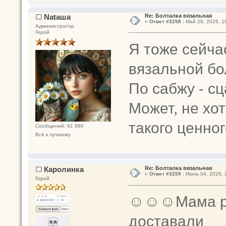
Nataшa
Re: Болталка вязальная
«
Ответ #3258 :
Май 28, 2026, 1
Администратор
Герой
Я тоже сейча
вязальной бо
По сабжу - сц
Может, не хо
такого ценно
Сообщений: 91 860
Всё к лучшему
Каролинка
Re: Болталка вязальная
«
Ответ #3259 :
Июнь 04, 2026, 
Герой
☺☺☺Мама рас
доставали