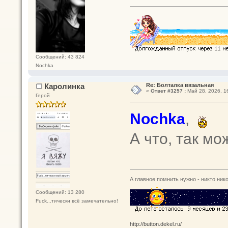
Сообщений: 43 824
Nochka
Каролинка
Re: Болталка вязальная
«
Ответ #3257 :
Май 28, 2026, 1
Герой
Nochka
,
А что, так м
А главное помнить нужно - никто нико
Сообщений: 13 280
Fuck...тически всё замечательно!
http://button.dekel.ru/