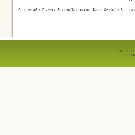
СчастливаЯ
»
Студия
»
Вязание
(Модераторы:
Капля
,
Sve4ka
) »
Болталка
SMF 2.0.17
Th