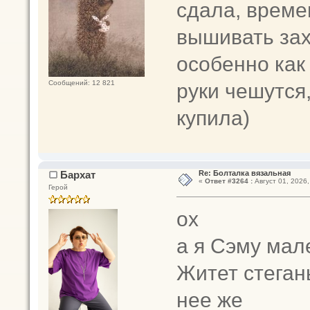
сдала, време
вышивать зах
особенно как
руки чешутся
Сообщений: 12 821
купила)
Бархат
Re: Болталка вязальная
«
Ответ #3264 :
Август 01, 2026,
Герой
ох
а я Сэму мал
Житет стеган
нее же