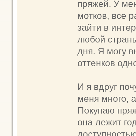
пряжей. У ме
мотков, все р
зайти в инте
любой страны
дня. Я могу в
оттенков одно
И я вдруг поч
меня много, а
Покупаю пряж
она лежит го
доступностью