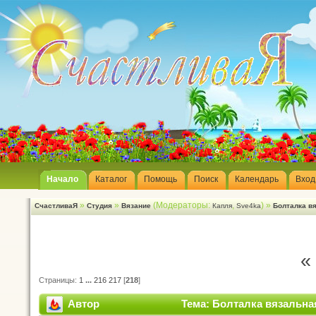
Начало
Каталог
Помощь
Поиск
Календарь
Вход
»
»
(Модераторы:
,
) »
СчастливаЯ
Студия
Вязание
Капля
Sve4ka
Болталка в
«
Страницы:
1
...
216
217
[
218
]
Автор
Тема: Болталка вязальна