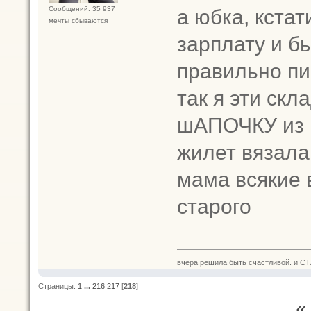
а юбка, кста
Сообщений: 35 937
мечты сбываются
зарплату и б
правильно пи
так я эти скл
шАПОЧКУ из
жилет вязала
мама всякие 
старого
вчера решила быть счастливой. и СТ
Страницы:
1
...
216
217
[
218
]
«