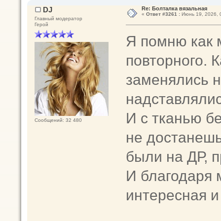
DJ
Re: Болталка вязальная
«
Ответ #3261 :
Июнь 19, 2026, 
Главный модератор
Герой
Я помню как 
повторного. 
заменялись н
надставлялис
И с тканью б
Сообщений: 32 480
не достанешь
были на ДР, 
И благодаря 
интересная 