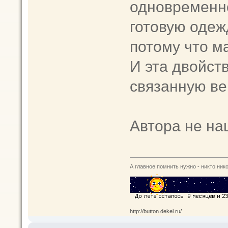
одновременно
готовую одеж
потому что м
И эта двойст
связанную ве
Автора не наш
А главное помнить нужно - никто нико
http://button.dekel.ru/