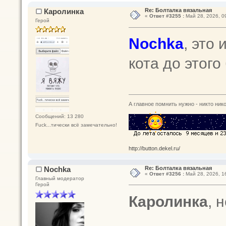
Каролинка
Re: Болталка вязальная
«
Ответ #3255 :
Май 28, 2026, 0
Герой
Nochka
, это
кота до этого
А главное помнить нужно - никто нико
Сообщений: 13 280
Fuck...тически всё замечательно!
http://button.dekel.ru/
Nochka
Re: Болталка вязальная
«
Ответ #3256 :
Май 28, 2026, 1
Главный модератор
Герой
Каролинка
, 