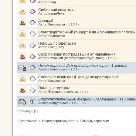
Автор
Заяц
Сибирский писатель
Автор
мамаЛена
Доноры!
Автор
Капитошка
«
1
2
3
4
»
Благотворительный концерт в ДК Алюминщик в помощь 
Автор
Snarkolove
Помощь погорельцам
Автор
Blue_Catty
Сбор помощи пострадавшим от наводнения
Автор
Пятачкоff (бесстрашная вкусняшка)
«
1
2
3
»
Печем пироги в Дом престарелых (срок - 1 марта)
Автор
Капитошка
«
1
2
3
»
Собирают вещи на НГ для дома престарелых
Автор
Капитошка
Помощь старикам
Автор
Бегущая по волнам
«
1
2
»
Благотворительный аукцион - Оплачиваем и забирае
Автор
Марусенька
«
1
2
3
...
6
»
Страницы: [
1
]
СчастливаЯ
»
Благотворительность
»
Помощь взрослым