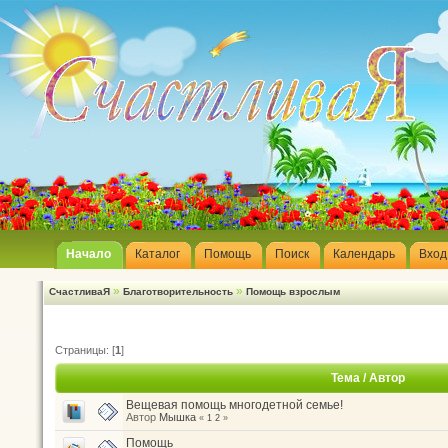
Начало
Каталог
Помощь
Поиск
Календарь
Вход
»
»
СчастливаЯ
Благотворительность
Помощь взрослым
Страницы: [
1
]
Тема
/
Автор
Вещевая помощь многодетной семье!
Автор
Мышка
«
1
2
»
Помощь