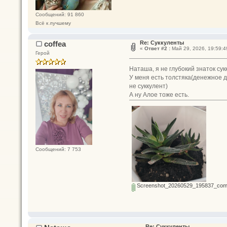
Сообщений: 91 860
Всё к лучшему
coffea
Re: Суккуленты
«
Ответ #2 :
Май 29, 2026, 19:59:4
Герой
Наташа, я не глубокий знаток сук
У меня есть толстяка(денежное де
не суккулент)
А ну Алое тоже есть.
Сообщений: 7 753
Screenshot_20260529_195837_com_h
Re: Суккуленты