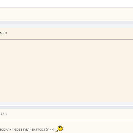
:38 »
:24 »
ворили через гугл) знатоки блин