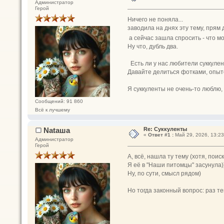
Администратор
Герой
Ничего не поняла...
заводила на днях эту тему, прям
а сейчас зашла спросить - что мо
Ну что, дубль два.
Есть ли у нас любители суккуле
Давайте делиться фотками, опыто
Я суккуленты не очень-то люблю, 
Сообщений: 91 860
Всё к лучшему
Nataшa
Re: Суккуленты
«
Ответ #1 :
Май 29, 2026, 13:23
Администратор
Герой
А, всё, нашла ту тему (хотя, поис
Я её в "Наши питомцы" засунула)
Ну, по сути, смысл рядом)
Но тогда законный вопрос: раз те