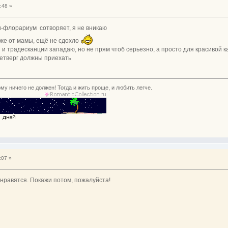
:48 »
и-флорариум сотворяет, я не вникаю
оже от мамы, ещё не сдохло
 и традесканции западаю, но не прям чтоб серьезно, а просто для красивой к
 четверг должны приехать
му ничего не должен! Тогда и жить проще, и любить легче.
:07 »
 нравятся. Покажи потом, пожалуйста!