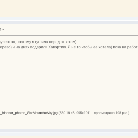
9 »
кулентов, поэтому я гуглила перед ответом)
рево) и на днях подарили Хавортию. Я не то чтобы ее хотела) пока на работе 
ihonor_photos_SlotAlbumActivity.jpg
(569.19 кБ, 995x1011 - просмотрено 198 раз.)