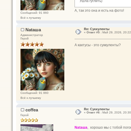
Ушла гуглить)
А, так это она и есть на фото!
Сообщений: 91 860
Всё к лучшему
Nataшa
Re: Суккуленты
«
Ответ #5 :
Май 29, 2026, 20:22
Администратор
Герой
А кактусы - это суккуленты?
Сообщений: 91 860
Всё к лучшему
coffea
Re: Суккуленты
«
Ответ #6 :
Май 29, 2026, 20:30
Герой
Nataшa
, хорошо мы с тобой пого