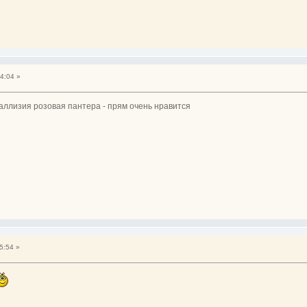
4:04 »
каллизия розовая пантера - прям очень нравится
5:54 »