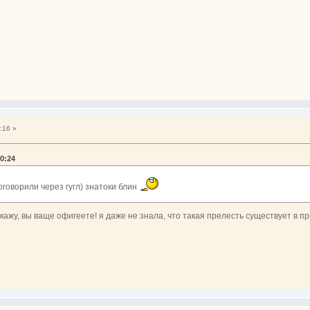
:16 »
30:24
оговорили через гугл) знатоки блин
кажу, вы ваще офигеете! я даже не знала, что такая прелесть существует в п