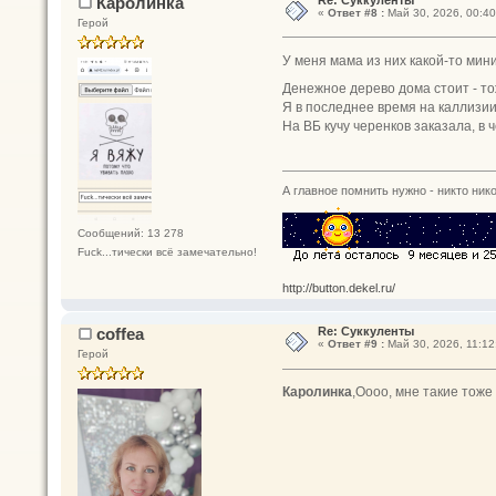
Каролинка
«
Ответ #8 :
Май 30, 2026, 00:40
Герой
У меня мама из них какой-то мин
Денежное дерево дома стоит - т
Я в последнее время на каллизии
На ВБ кучу черенков заказала, в
А главное помнить нужно - никто нико
Сообщений: 13 278
Fuck...тически всё замечательно!
http://button.dekel.ru/
coffea
Re: Суккуленты
«
Ответ #9 :
Май 30, 2026, 11:12
Герой
Каролинка
,Оооо, мне такие тоже