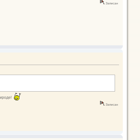
Записан
рироде!
Записан