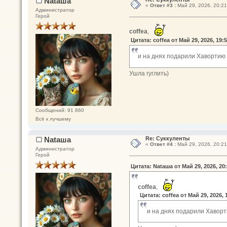
Nataшa
«
Ответ #3 :
Май 29, 2026, 20:21
Администратор
Герой
coffea
,
Цитата: coffea от Май 29, 2026, 19:
и на днях подарили Хавортию
Ушла гуглить)
Сообщений: 91 860
Всё к лучшему
Nataшa
Re: Суккуленты
«
Ответ #4 :
Май 29, 2026, 20:21
Администратор
Герой
Цитата: Nataшa от Май 29, 2026, 20
coffea
,
Цитата: coffea от Май 29, 2026, 
и на днях подарили Хавор