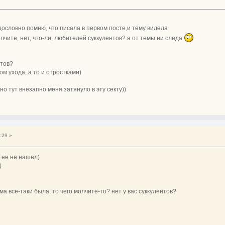
 дословно помню, что писала в первом посте,и тему видела
лчите, нет, что-ли, любителей суккулентов? а от темы ни следа
нтов?
м ухода, а то и отростками)
но тут внезапно меня затянуло в эту секту))
:29 »
к ее не нашел)
)
ма всё-таки была, то чего молчите-то? нет у вас суккулентов?