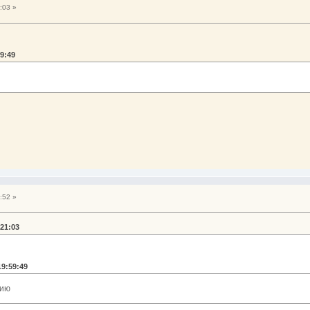
:03 »
59:49
:52 »
:21:03
19:59:49
тию