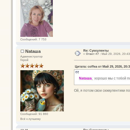
Сообщений: 7 753
Nataшa
Re: Суккуленты
«
Ответ #7 :
Май 29, 2026, 20:43
Администратор
Герой
Цитата: coffea от Май 29, 2026, 20:
Nataшa
, хорошо мы с тобой п
Ой, я потом свои сюккулентики по
Сообщений: 91 860
Всё к лучшему
Re: Суккуленты