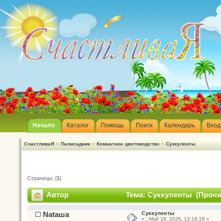
Начало
Каталог
Помощь
Поиск
Календарь
Вход
»
»
»
СчастливаЯ
Палисадник
Комнатное цветоводство
Суккуленты
Страницы: [
1
]
Автор
Тема: Суккуленты (Прочит
Nataшa
Суккуленты
«
:
Май 29, 2026, 13:18:18 »