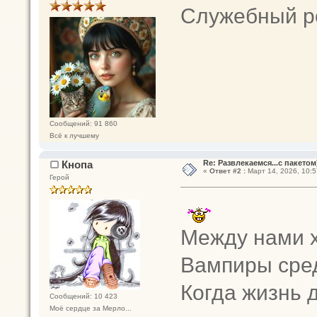
Служебный р
Сообщений: 91 860
Всё к лучшему
Кнопа
Re: Развлекаемся...с пакетом
«
Ответ #2 :
Март 14, 2026, 10:5
Герой
Между нами х
Вампиры сред
Когда жизнь 
Сообщений: 10 423
Моё сердце за Мерло...