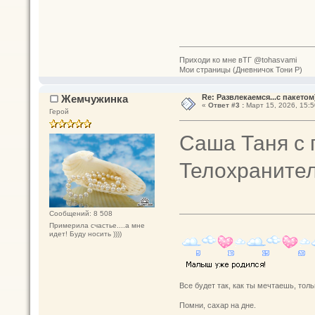
Приходи ко мне вТГ @tohasvami
Мои страницы (Дневничок Тони Р)
Жемчужинка
Re: Развлекаемся...с пакетом
«
Ответ #3 :
Март 15, 2026, 15:5
Герой
Саша Таня с
Телохраните
Сообщений: 8 508
Примерила счастье....а мне
идет! Буду носить ))))
Все будет так, как ты мечтаешь, толь
Помни, сахар на дне.