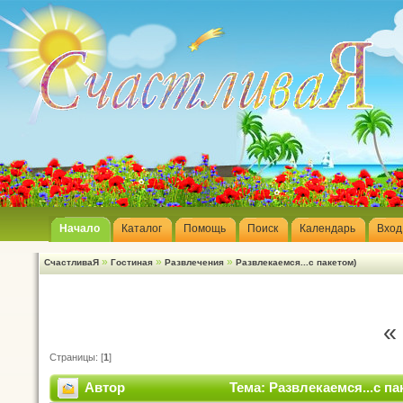
Начало
Каталог
Помощь
Поиск
Календарь
Вход
»
»
»
СчастливаЯ
Гостиная
Развлечения
Развлекаемся...с пакетом)
«
Страницы: [
1
]
Автор
Тема: Развлекаемся...с па