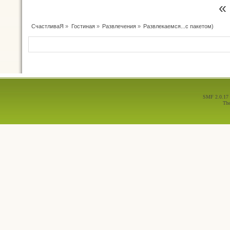
«
СчастливаЯ
»
Гостиная
»
Развлечения
»
Развлекаемся...с пакетом)
SMF 2.0.17
Th