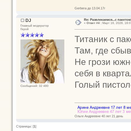
Gerbera до 13.04.17г
DJ
Re: Развлекаемся...с пакетом
«
Ответ #4 :
Март 16, 2026, 16:0
Главный модератор
Герой
Титаник с па
Там, где сбы
Не грози южн
себя в кварта
Голый пистол
Сообщений: 32 480
Ольге Андреевне 40 лет 21 день
Страницы: [
1
]