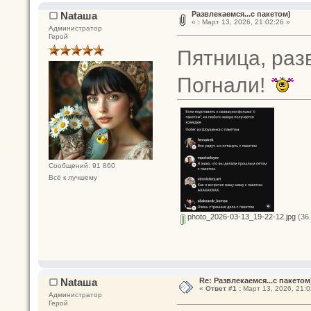
Nataшa
Развлекаемся...с пакетом)
«
:
Март 13, 2026, 21:02:26 »
Администратор
Герой
Пятница, раз
Погнали!
Сообщений: 91 860
Всё к лучшему
photo_2026-03-13_19-22-12.jpg
(36.
Nataшa
Re: Развлекаемся...с пакетом
«
Ответ #1 :
Март 13, 2026, 21:0
Администратор
Герой