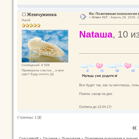
Жемчужинка
Re: Позитивная психология 
«
Ответ #17 :
Апрель 28, 2026, 1
Герой
Nataшa
, 10 
Сообщений: 8 508
Примерила счастье....а мне
идет! Буду носить ))))
Все будет так, как ты мечтаешь, толь
Помни, сахар на дне.
Gerbera до 13.04.17г
Страницы:
1
[
2
]
«
СчастливаЯ
»
Гостиная
»
Психология
»
Позитивная психология в лучших 