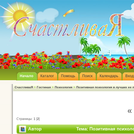
Начало
Каталог
Помощь
Поиск
Календарь
Вход
»
»
»
СчастливаЯ
Гостиная
Психология
Позитивная психология в лучших ее 
«
Страницы:
1
[
2
]
Автор
Тема: Позитивная психоло