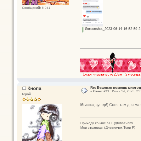
Сообщений: 5 041
Screenshot_2023-06-14-16-52-59-2
Кнопа
Re: Вещевая помощь многод
«
Ответ #21 :
Июнь 14, 2023, 21:
Герой
Мышка
, супер!) Соня там для м
Приходи ко мне вТГ @tohasvami
Мои страницы (Дневничок Тони Р)