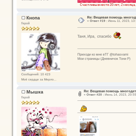
Кнопа
Re: Вещевая помощь многод
«
Ответ #19 :
Июнь 11, 2023, 13:
Герой
Таня, Ира, спасибо
Приходи ко мне вТГ @tohasvami
Мои страницы (Дневничок Тони Р)
Сообщений: 10 423
Моё сердце за Мерло...
Мышка
Re: Вещевая помощь многодет
«
Ответ #20 :
Июнь 14, 2023, 20:55
Герой