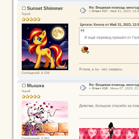
Sunset Shimmer
Re: Вещевая помощь многод
«
Ответ #17 :
Май 31, 2023, 13:4
Герой
Цитата: Кнопа от Май 31, 2023, 12:
И ещё перевод пришёл от Гал
Я пони, а ты - нет, смирись.
Сообщений: 8 239
Мышка
Re: Вещевая помощь многод
«
Ответ #18 :
Июнь 07, 2023, 21:
Герой
Девочки, большое спасибо за п
Сообщений: 5 041