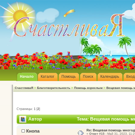
Начало
Каталог
Помощь
Поиск
Календарь
Вход
»
»
»
СчастливаЯ
Благотворительность
Помощь взрослым
Вещевая помощь м
Страницы:
1
[
2
]
Автор
Тема: Вещевая помощь мн
Кнопа
Re: Вещевая помощь многод
«
Ответ #15 :
Май 31, 2023, 11:2