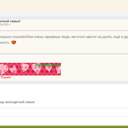
етной семье!
14:53 »
большое спасибо!Они очень скромные люди, им этого хватит на долго, ещё и д
арность
щь многодетной семье!