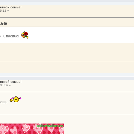
етной семье!
5:12 »
52:49
и. Спасибо!
етной семье!
30:36 »
омощь