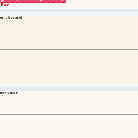
етной семье!
55:57 »
ной семье!
:21 »