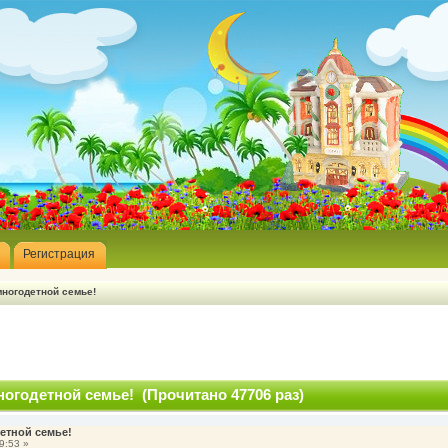
Регистрация
ногодетной семье!
огодетной семье! (Прочитано 47706 раз)
етной семье!
9:53 »