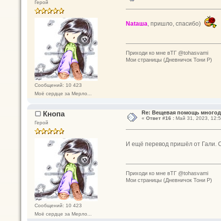
Герой
Nataшa
, пришло, спасибо)
Приходи ко мне вТГ @tohasvami
Мои страницы (Дневничок Тони Р)
Сообщений: 10 423
Моё сердце за Мерло...
Кнопа
Re: Вещевая помощь многод
«
Ответ #16 :
Май 31, 2023, 12:5
Герой
И ещё перевод пришёл от Гали.
Приходи ко мне вТГ @tohasvami
Мои страницы (Дневничок Тони Р)
Сообщений: 10 423
Моё сердце за Мерло...