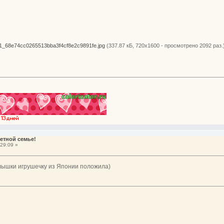
1_68e74cc0265513bba3f4cf8e2c9891fe.jpg
(337.87 кБ, 720x1600 - просмотрено 2092 раз.
етной семье!
29:09 »
алышки игрушечку из Японии положила)