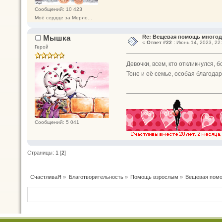
Сообщений: 10 423
Моё сердце за Мерло...
Мышка
Re: Вещевая помощь многод
«
Ответ #22 :
Июнь 14, 2023, 22:
Герой
Девочки, всем, кто откликнулся, 
Тоне и её семье, особая благод
Сообщений: 5 041
Страницы:
1
[
2
]
СчастливаЯ
»
Благотворительность
»
Помощь взрослым
»
Вещевая помо