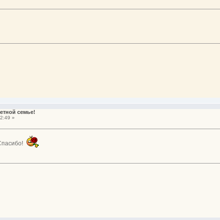
етной семье!
2:49 »
 Спасибо!